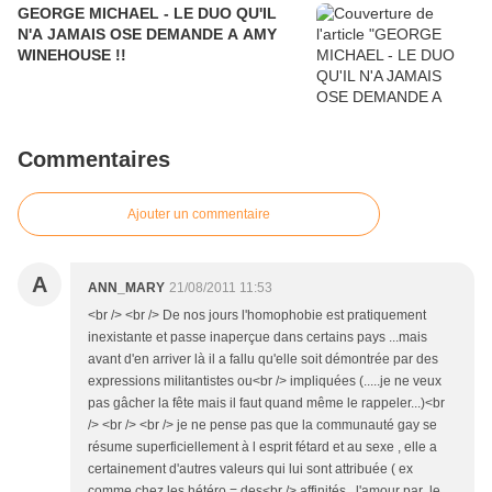
GEORGE MICHAEL - LE DUO QU'IL
N'A JAMAIS OSE DEMANDE A AMY
WINEHOUSE !!
Commentaires
Ajouter un commentaire
A
ANN_MARY
21/08/2011 11:53
<br /> <br /> De nos jours l'homophobie est pratiquement
inexistante et passe inaperçue dans certains pays ...mais
avant d'en arriver là il a fallu qu'elle soit démontrée par des
expressions militantistes ou<br /> impliquées (.....je ne veux
pas gâcher la fête mais il faut quand même le rappeler...)<br
/> <br /> <br /> je ne pense pas que la communauté gay se
résume superficiellement à l esprit fétard et au sexe , elle a
certainement d'autres valeurs qui lui sont attribuée ( ex
comme chez les hétéro = des<br /> affinités , l'amour par le