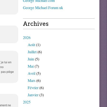
George Michael com
George Michael Forum uk
Archives
2026
Août
(1)
Juillet
(6)
Juin
(5)
je lui en
Mai
(7)
 no
u pas piège
Avril
(5)
Mars
(6)
Février
(6)
Janvier
(3)
2025
omment ne