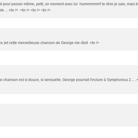
rd pour passer même, petit, un moment avec lui hummmmm!! le rêve je sais, mais b
 ....<br /> <br /> <br /> <br />
ies )et cette merveilleuse chanson de George me râvit .<br />
te chanson est si douce, si sensuelle, George pourrait l'inclure à Symphonica 2......<