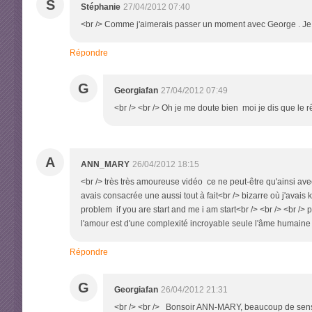
S
Stéphanie
27/04/2012 07:40
<br /> Comme j'aimerais passer un moment avec George . Je sai
Répondre
G
Georgiafan
27/04/2012 07:49
<br /> <br /> Oh je me doute bien moi je dis que le r
A
ANN_MARY
26/04/2012 18:15
<br /> très très amoureuse vidéo ce ne peut-être qu'ainsi av
avais consacrée une aussi tout à fait<br /> bizarre où j'avais 
problem if you are start and me i am start<br /> <br /> <br /
l'amour est d'une complexité incroyable seule l'âme humaine 
Répondre
G
Georgiafan
26/04/2012 21:31
<br /> <br /> Bonsoir ANN-MARY, beaucoup de sensua