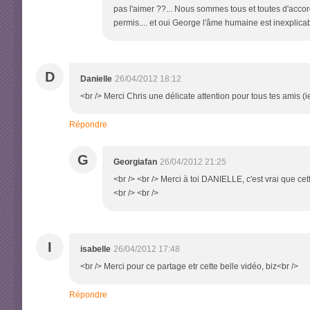
pas l'aimer ??... Nous sommes tous et toutes d'acco
permis.... et oui George l'âme humaine est inexplicable
D
Danielle
26/04/2012 18:12
<br /> Merci Chris une délicate attention pour tous tes amis (
Répondre
G
Georgiafan
26/04/2012 21:25
<br /> <br /> Merci à toi DANIELLE, c'est vrai que cet
<br /> <br />
I
isabelle
26/04/2012 17:48
<br /> Merci pour ce partage etr cette belle vidéo, biz<br />
Répondre