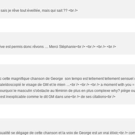
s je rêve tout éveillée, mais qui sait ?? <br />
êve est permis donc rêvons .... Merci Stéphanie<br /> <br /> <br /> <br />
ec cette magnifique chanson de George son tempo est tellement tellement sensuel ( 
kaleïdoscopié le visage de GM et le mien ....<br /> <br /> <br /> a moment with you =
> pourquoi le masculin s'obstacle au féminin de plus en plus complexe why? piège o
est inexplicable comme le dit GM dans une<br /> de ses citations<br />
lité se dégage de cette chanson et la voix de George est un vrai élixir,<br /> c