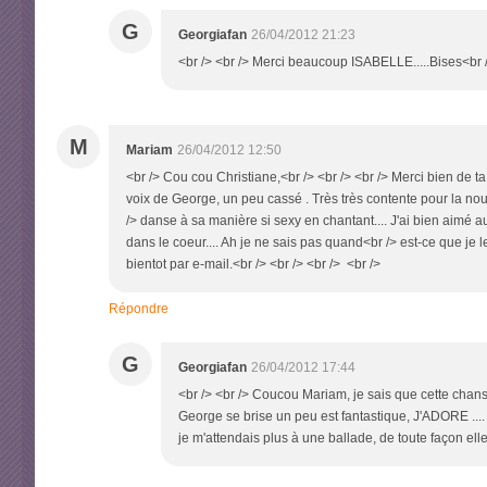
G
Georgiafan
26/04/2012 21:23
<br /> <br /> Merci beaucoup ISABELLE.....Bises<br />
M
Mariam
26/04/2012 12:50
<br /> Cou cou Christiane,<br /> <br /> <br /> Merci bien de ta
voix de George, un peu cassé . Très très contente pour la nou
/> danse à sa manière si sexy en chantant.... J'ai bien aimé 
dans le coeur.... Ah je ne sais pas quand<br /> est-ce que je l
bientot par e-mail.<br /> <br /> <br /> <br />
Répondre
G
Georgiafan
26/04/2012 17:44
<br /> <br /> Coucou Mariam, je sais que cette cha
George se brise un peu est fantastique, J'ADORE ..
je m'attendais plus à une ballade, de toute façon elle 