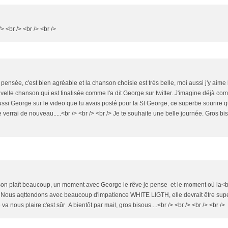
 <br /> <br /> <br />
 pensée, c'est bien agréable et la chanson choisie est très belle, moi aussi j'y aime 
velle chanson qui est finalisée comme l'a dit George sur twitter. J'imagine déjà co
aussi George sur le video que tu avais posté pour la St George, ce superbe sourire 
e verrai de nouveau.....<br /> <br /> <br /> Je te souhaite une belle journée. Gros bi
nson plaît beaucoup, un moment avec George le rêve je pense et le moment où la<br
.. Nous aqttendons avec beaucoup d'impatience WHITE LIGTH, elle devrait être sup
va nous plaire c'est sûr A bientôt par mail, gros bisous....<br /> <br /> <br /> <br />