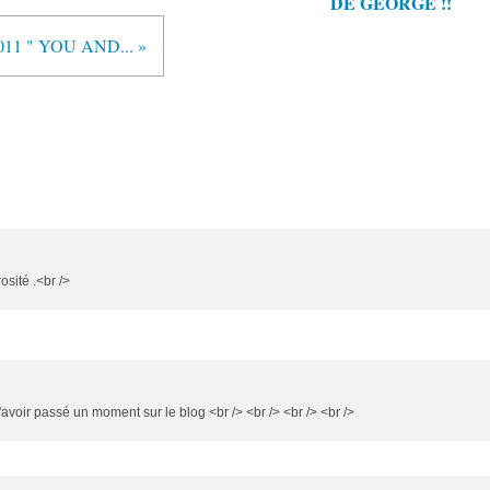
DE GEORGE !!
2011 " YOU AND... »
sité .<br />
avoir passé un moment sur le blog <br /> <br /> <br /> <br />