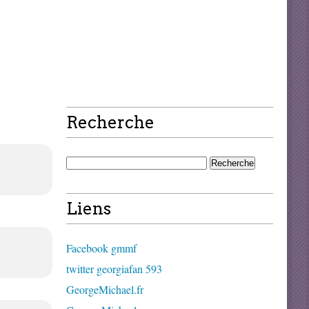
Recherche
Liens
Facebook gmmf
twitter georgiafan 593
GeorgeMichael.fr