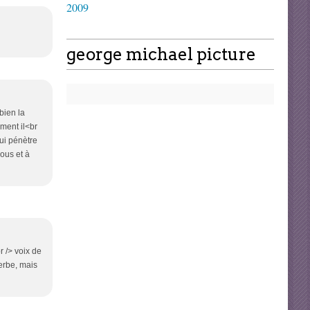
2009
george michael picture
bien la
mment il<br
qui pénètre
sous et à
 /> voix de
erbe, mais