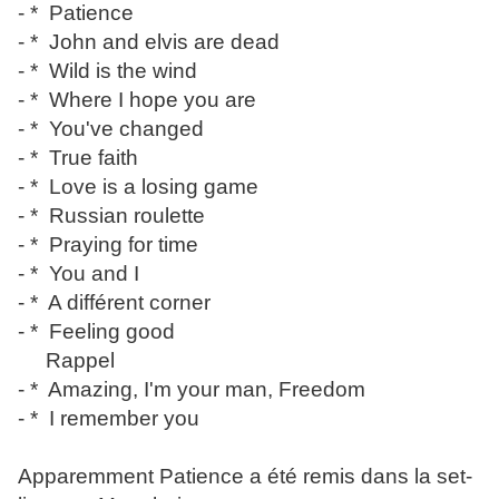
- * Patience
- * John and elvis are dead
- * Wild is the wind
- * Where I hope you are
- * You've changed
- * True faith
- * Love is a losing game
- * Russian roulette
- * Praying for time
- * You and I
- * A différent corner
- * Feeling good
Rappel
- * Amazing, I'm your man, Freedom
- * I remember you
Apparemment Patience a été remis dans la set-