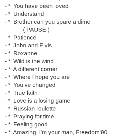
- * You have been loved
- * Understand
- * Brother can you spare a dime
( PAUSE )
- * Patience
- * John and Elvis
- * Roxanne
- * Wild is the wind
- * A different corner
- * Where I hope you are
- * You've changed
- * True faith
- * Love is a losing game
- * Russian roulette
- * Praying for time
- * Feeling good
- * Amazing, I'm your man, Freedom'90