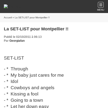
MENU
Accueil
» La SET-LIST pour Montpellier !!
La SET-LIST pour Montpellier !!
Publié le 02/10/2011 à 06:13
Par
Georgiafan
SET-LIST
- * Through
- * My baby just cares for me
- * Idol
- * Cowboys and angels
- * Kissing a fool
- * Going to a town
- * Let her down easy