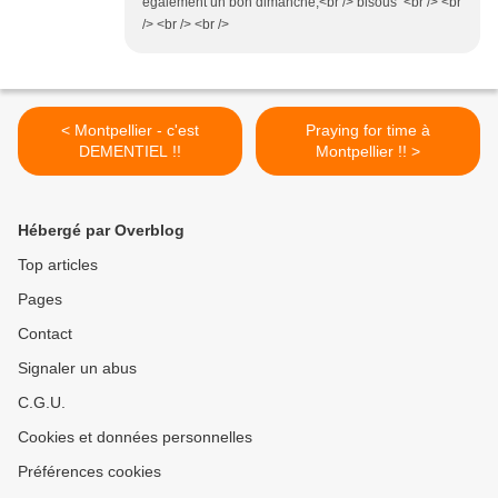
également un bon dimanche,<br /> bisous <br /> <br
/> <br /> <br />
< Montpellier - c'est
Praying for time à
DEMENTIEL !!
Montpellier !! >
Hébergé par Overblog
Top articles
Pages
Contact
Signaler un abus
C.G.U.
Cookies et données personnelles
Préférences cookies