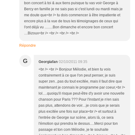
bon concert à toi & aux tiens puisque tu vas voir George à
Bercy en famille je ne sais pas si c'est lundi ou mardi mais je
me doute que<br /> tu dois commencer à être impatiente et
encore plus à la vue de tous les témoignages de ceux qui
l'ont déjà vu .........Bon dimanche et encore bon concert
....Bizoux<br /> <br /> <br /> <br />
Répondre
G
Georgiafan
02/10/2011 09:35
<br /> <br /> Bonjour Mélodie, et bien tu vois
contrairement à ce que l'on peut penser, je suis
super zen...pas du tout excitée, mais il faut dire que
maintenant je connais le programme par coeur,<br />
lol.....quoiqu'il risque peut-être d'y avoir une nouvelle
chanson pour Paris ??? Pour l'instant je n'en sais
pas plus, attendons de voir....je crois que je serais
plus excitée une fois sur place<br /> et surtout à
l'entrée de George sur scène, alors là, ce sera
l'émotion qui prendra le dessus.....Merci pour ton
passage et ton com Mélodie, je te souhaite