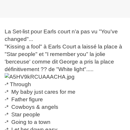
La Set-list pour Earls court n'a pas vu "You've
changed"...
"Kissing a fool" à Earls Court a laissé la place à
"Star people" et "I remember you" la jolie
'berceuse' comme dit George a pris la place
définitivement ?? de "White light".....
-* Through
-* My baby just cares for me
-* Father figure
-* Cowboys & angels
-* Star people
-* Going to a town
-* Let her down easy