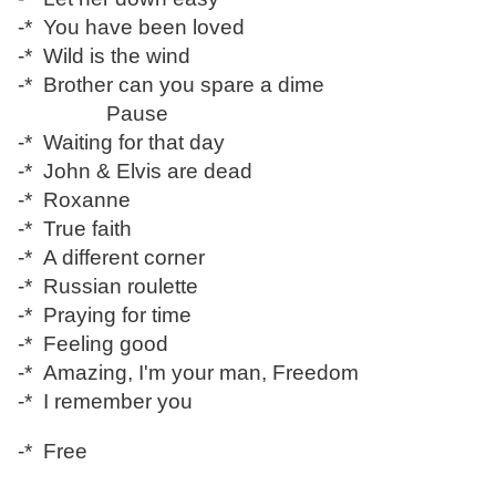
-* You have been loved
-* Wild is the wind
-* Brother can you spare a dime
Pause
-* Waiting for that day
-* John & Elvis are dead
-* Roxanne
-* True faith
-* A different corner
-* Russian roulette
-* Praying for time
-* Feeling good
-* Amazing, I'm your man, Freedom
-* I remember you
-* Free