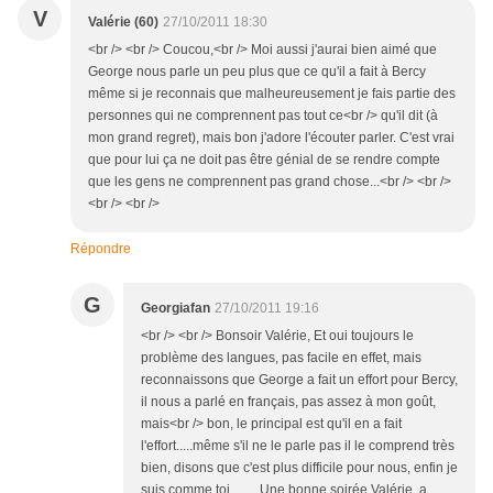
V
Valérie (60)
27/10/2011 18:30
<br /> <br /> Coucou,<br /> Moi aussi j'aurai bien aimé que
George nous parle un peu plus que ce qu'il a fait à Bercy
même si je reconnais que malheureusement je fais partie des
personnes qui ne comprennent pas tout ce<br /> qu'il dit (à
mon grand regret), mais bon j'adore l'écouter parler. C'est vrai
que pour lui ça ne doit pas être génial de se rendre compte
que les gens ne comprennent pas grand chose...<br /> <br />
<br /> <br />
Répondre
G
Georgiafan
27/10/2011 19:16
<br /> <br /> Bonsoir Valérie, Et oui toujours le
problème des langues, pas facile en effet, mais
reconnaissons que George a fait un effort pour Bercy,
il nous a parlé en français, pas assez à mon goût,
mais<br /> bon, le principal est qu'il en a fait
l'effort.....même s'il ne le parle pas il le comprend très
bien, disons que c'est plus difficile pour nous, enfin je
suis comme toi ...... Une bonne soirée Valérie, a