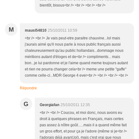
bientôt, bisous<br /> <br /> <br /> <br />
M
mausi54810
25/10/2011 10:59
<br /> <br /> Je vais peut-etre paraitre chauvine...lol mais
j'aurais aimé qu'il nous parle à nous public français aussi
chaleureusement qu'au public hollandais...dommage nous
méritions autant d'éloges et de<br /> compliments... mais
bon...je lui pardonne et je l'aime quand meme toujours autant
et rien ne pourra changer cela<br /> meme une petite "gaffe"
comme celle-ci...MDR George 4 ever<br /> <br /> <br /> <br />
Répondre
G
Georgiafan
25/10/2011 12:35
<br /> <br /> Coucou, et moi donc, nous avons eu
droit à quelques phrases en Français, mais certes
pas assez à nôtre goût......mais il a quand même fait
un gros effort, et pour ça je l'adore (même si je<br />
l'adorais déjà avant,lol), mais c'est vrai que nous