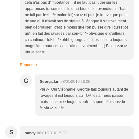
cela n'as pas d'importance ... il ne faut pas juger sur les
apparences (et comme il le dit si bien et le revendique : l'habit
ne fait pas le<br /> moine lol)<br /> et puis je trouve que point
de vue qu'il n'avait pas de styliste à l'époque il s'est vraiment
bien débrouiller ! c'est le moins que l'on puisse dire ! qu'est ce
qu'il en fait des ravages par son<br /> physique et d'ailleurs
ça continue ! lol<br /> ohhh george a été, est et sera toujours
magnifique pour ceux qui l'aiment vraiment ... ;-) Bisous<br />
<br /> <br />
Répondre
G
Georgiafan
08/01/2010 18:26
<br /> Oui Stéphanie, George fais toujours autant de
ravages, il est toujours au TOP, les années passent
mais il est<br /> toujours euh.....superbe! bisous<br
/> <br /> <br />
S
sandy
08/01/2010 15:30