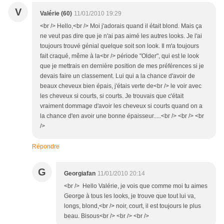
V
Valérie (60)
11/01/2010 19:29
<br /> Hello,<br /> Moi j'adorais quand il était blond. Mais ça
ne veut pas dire que je n'ai pas aimé les autres looks. Je l'ai
toujours trouvé génial quelque soit son look. Il m'a toujours
fait craqué, même à la<br /> période "Older", qui est le look
que je mettrais en dernière position de mes préférences si je
devais faire un classement. Lui qui a la chance d'avoir de
beaux cheveux bien épais, j'étais verte de<br /> le voir avec
les cheveux si courts, si courts. Je trouvais que c'était
vraiment dommage d'avoir les cheveux si courts quand on a
la chance d'en avoir une bonne épaisseur.....<br /> <br /> <br
/>
Répondre
G
Georgiafan
11/01/2010 20:14
<br /> Hello Valérie, je vois que comme moi tu aimes
George à tous les looks, je trouve que tout lui va,
longs, blond,<br /> noir, court, il est toujours le plus
beau. Bisous<br /> <br /> <br />