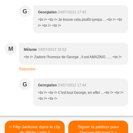
G
Georgiafan
24/07/2012 17:45
<br /> <br /> Je trouve cela plutôt sympa ....<br /> <br
/> <br /> <br />
M
Mélanie
24/07/2012 15:52
<br /> J'adore l'humour de George , il est AMAZING .......<br />
Répondre
G
Georgiafan
24/07/2012 17:44
<br /> <br /> C'est tout George, en effet ....<br /> <br />
<br /> <br />
< Filip Jankovic dans le clip
Signer la pétition pour
de White Light !!
George Michael !! >