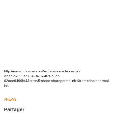
http://music.uk.msn.com/exclusives/video.aspx?
videoid=699ad734-9416-4f2f-b5c7-
62aee9499bf4&src=v5:share:sharepermalink:&from=sharepermal
ink
#NEWS
Partager