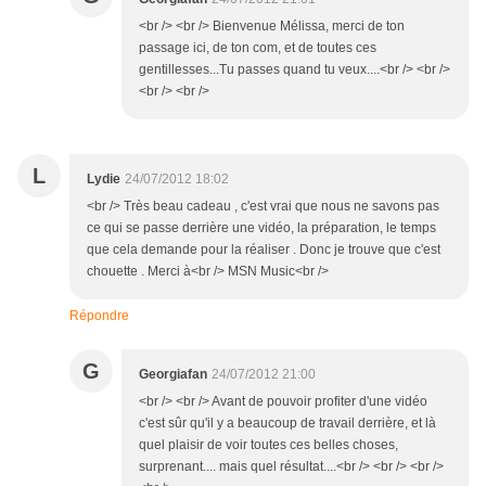
<br /> <br /> Bienvenue Mélissa, merci de ton
passage ici, de ton com, et de toutes ces
gentillesses...Tu passes quand tu veux....<br /> <br />
<br /> <br />
L
Lydie
24/07/2012 18:02
<br /> Très beau cadeau , c'est vrai que nous ne savons pas
ce qui se passe derrière une vidéo, la préparation, le temps
que cela demande pour la réaliser . Donc je trouve que c'est
chouette . Merci à<br /> MSN Music<br />
Répondre
G
Georgiafan
24/07/2012 21:00
<br /> <br /> Avant de pouvoir profiter d'une vidéo
c'est sûr qu'il y a beaucoup de travail derrière, et là
quel plaisir de voir toutes ces belles choses,
surprenant.... mais quel résultat....<br /> <br /> <br />