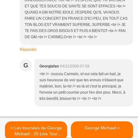
DIALOGUER AVEC TOI.<br /> J'ESPERE QUE TU VAS BIEN
ET QUE TES SOUCIS DE SANTE SE SONT EFFACES.<br />
QUAND A GM NOTRE IDOLE J'ESPERE QU'IL VA NOUS
FAIRE UN CONCERT EN FRANCE D'ICI PEU, EN TOUT CAS
TON BLOG EST VRAIMENT SUPERBE, SUPERBE.<br /> JE
TE FAIS DES GROS BISOUS ET PUIS A BIENTOT.<br /> FAN
DE GM.<br /> CARMELO<br /> <br /> <br />
Répondre
G
Georgiafan
04/11/2009 07:59
<br /> coucou Carmelo, et oui cela fait un bail, je
suis heureuse de voir que tes ennuis n'étaient que
matériel, bon, tu<br /> es là et c'est le principal, je
t'envoie un petit courrier pour t'en dire plus. Merci, à
très bientôt, bisous<br /> <br /> <br />
< Les tournées de George
George Michael >
Michael - 25 Live Tour