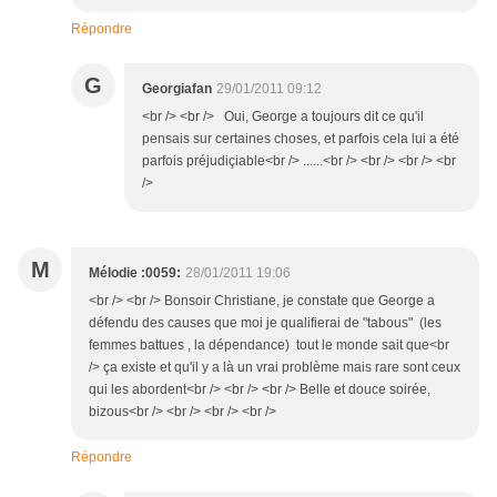
Répondre
G
Georgiafan
29/01/2011 09:12
<br /> <br /> Oui, George a toujours dit ce qu'il
pensais sur certaines choses, et parfois cela lui a été
parfois préjudiçiable<br /> ......<br /> <br /> <br /> <br
/>
M
Mélodie :0059:
28/01/2011 19:06
<br /> <br /> Bonsoir Christiane, je constate que George a
défendu des causes que moi je qualifierai de "tabous" (les
femmes battues , la dépendance) tout le monde sait que<br
/> ça existe et qu'il y a là un vrai problème mais rare sont ceux
qui les abordent<br /> <br /> <br /> Belle et douce soirée,
bizous<br /> <br /> <br /> <br />
Répondre