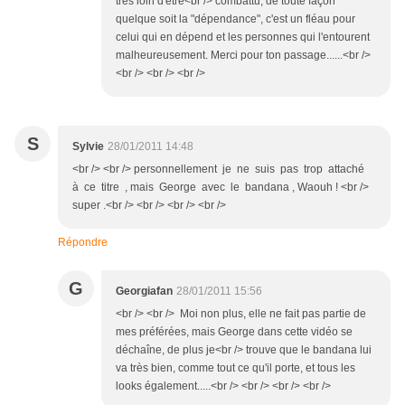
très loin d'être<br /> combattu; de toute façon
quelque soit la "dépendance", c'est un fléau pour
celui qui en dépend et les personnes qui l'entourent
malheureusement. Merci pour ton passage......<br />
<br /> <br /> <br />
S
Sylvie
28/01/2011 14:48
<br /> <br /> personnellement je ne suis pas trop attaché
à ce titre , mais George avec le bandana , Waouh ! <br />
super .<br /> <br /> <br /> <br />
Répondre
G
Georgiafan
28/01/2011 15:56
<br /> <br /> Moi non plus, elle ne fait pas partie de
mes préférées, mais George dans cette vidéo se
déchaîne, de plus je<br /> trouve que le bandana lui
va très bien, comme tout ce qu'il porte, et tous les
looks également.....<br /> <br /> <br /> <br />