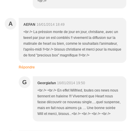
<br />
A
AEFAN
16/01/2014 18:49
<br /> La préssion monte de jour en jour, christiane, avec un
tweet par jour on est comblés !! vivement la diffusion sur la
matinale de heart ou bien, comme le souhaitais l'animateur,
l'après-midi !!<br /> bisous christiane et merci pour la musique
de fond "precious box" magnifique !!<br />
Répondre
G
Georgiafan
16/01/2014 19:50
<br /> <br /> En effet Wilfried, toutes ces news nous
tiennent en haleine !!! Vivement que Heart nous
fasse découvrir ce nouveau single.....quel suspense,
mais en fait nous aimons ça .... Une bonne soirée
Will et merci, bisous...<br /> <br /> <br /> <br />