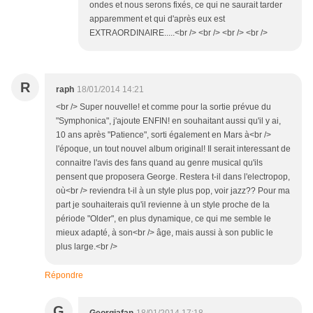
ondes et nous serons fixés, ce qui ne saurait tarder
apparemment et qui d'après eux est
EXTRAORDINAIRE.....<br /> <br /> <br /> <br />
R
raph
18/01/2014 14:21
<br /> Super nouvelle! et comme pour la sortie prévue du
"Symphonica", j'ajoute ENFIN! en souhaitant aussi qu'il y ai,
10 ans après "Patience", sorti également en Mars à<br />
l'époque, un tout nouvel album original! Il serait interessant de
connaitre l'avis des fans quand au genre musical qu'ils
pensent que proposera George. Restera t-il dans l'electropop,
où<br /> reviendra t-il à un style plus pop, voir jazz?? Pour ma
part je souhaiterais qu'il revienne à un style proche de la
période "Older", en plus dynamique, ce qui me semble le
mieux adapté, à son<br /> âge, mais aussi à son public le
plus large.<br />
Répondre
G