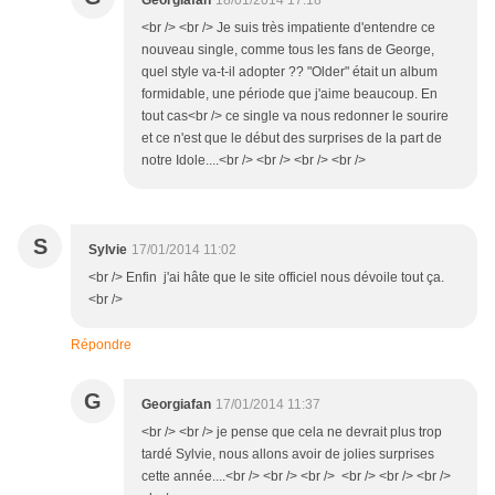
Georgiafan
18/01/2014 17:18
<br /> <br /> Je suis très impatiente d'entendre ce
nouveau single, comme tous les fans de George,
quel style va-t-il adopter ?? "Older" était un album
formidable, une période que j'aime beaucoup. En
tout cas<br /> ce single va nous redonner le sourire
et ce n'est que le début des surprises de la part de
notre Idole....<br /> <br /> <br /> <br />
S
Sylvie
17/01/2014 11:02
<br /> Enfin j'ai hâte que le site officiel nous dévoile tout ça.
<br />
Répondre
G
Georgiafan
17/01/2014 11:37
<br /> <br /> je pense que cela ne devrait plus trop
tardé Sylvie, nous allons avoir de jolies surprises
cette année....<br /> <br /> <br /> <br /> <br /> <br />