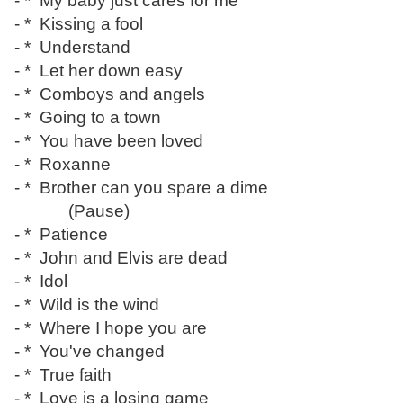
- * My baby just cares for me
- * Kissing a fool
- * Understand
- * Let her down easy
- * Comboys and angels
- * Going to a town
- * You have been loved
- * Roxanne
- * Brother can you spare a dime
(Pause)
- * Patience
- * John and Elvis are dead
- * Idol
- * Wild is the wind
- * Where I hope you are
- * You've changed
- * True faith
- * Love is a losing game