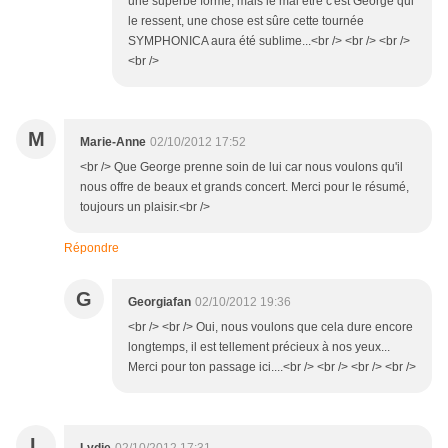
une superbe forme, mais le mal être c'est George qui
le ressent, une chose est sûre cette tournée
SYMPHONICA aura été sublime...<br /> <br /> <br />
<br />
M
Marie-Anne
02/10/2012 17:52
<br /> Que George prenne soin de lui car nous voulons qu'il
nous offre de beaux et grands concert. Merci pour le résumé,
toujours un plaisir.<br />
Répondre
G
Georgiafan
02/10/2012 19:36
<br /> <br /> Oui, nous voulons que cela dure encore
longtemps, il est tellement précieux à nos yeux...
Merci pour ton passage ici....<br /> <br /> <br /> <br />
L