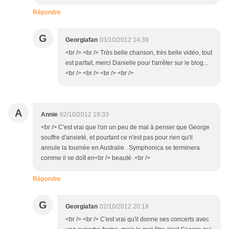
Répondre
G
Georgiafan
03/10/2012 14:39
<br /> <br /> Très belle chanson, très belle vidéo, tout
est parfait, merci Danielle pour t'arrêter sur le blog...
<br /> <br /> <br /> <br />
A
Annie
02/10/2012 19:33
<br /> C'est vrai que l'on un peu de mal à penser que George
souffre d'anxieté, et pourtant ce n'est pas pour rien qu'il
annule la tournée en Australie . Symphonica se terminera
comme il se doît en<br /> beauté .<br />
Répondre
G
Georgiafan
02/10/2012 20:18
<br /> <br /> C'est vrai qu'il donne ses concerts avec