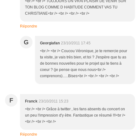
<br /> <br /> TOUJOURS UN VRAI PLAISIR DE VENIR SUR
TON BLOG COMME D HABITUDE COMMENT VAS TU
CHRISTIANE<br /> <br /> <br /> <br />
Répondre
G
Georgiafan
23/10/2011 17:45
<br /> <br /> Coucou Véronique, je te remercie pour
ta visite, je vais très bien, et toi ? J'espère que tu as
de bonnes nouvelles pour le projet qui te tiens à
coeur ? (je pense que nous nous<br />
comprenons)......Bises<br /> <br /> <br /> <br />
F
Franck
23/10/2011 15:23
<br /> <br /> Grâce à twitter , les fans absents du concert on
un peu l'impression d'y ètre. Fantastique ce résumé !!!<br />
<br /> <br /> <br />
Répondre