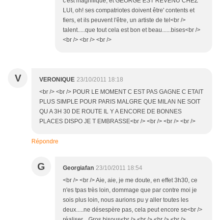
c'est magnifique, et GEORGE EST REVENU CHEZ
LUI, oh! ses compatriotes doivent être' contents et
fiers, et ils peuvent l'être, un artiste de tel<br />
talent.....que tout cela est bon et beau......bises<br />
<br /> <br /> <br />
V
VERONIQUE
23/10/2011 18:18
<br /> <br /> POUR LE MOMENT C EST PAS GAGNE C ETAIT
PLUS SIMPLE POUR PARIS MALGRE QUE MILAN NE SOIT
QU A 3H 30 DE ROUTE IL Y A ENCORE DE BONNES
PLACES DISPO JE T EMBRASSE<br /> <br /> <br /> <br />
Répondre
G
Georgiafan
23/10/2011 18:54
<br /> <br /> Aie, aie, je me doute, en effet 3h30, ce
n'es tpas très loin, dommage que par contre moi je
sois plus loin, nous aurions pu y aller toutes les
deux.....ne désespère pas, cela peut encore se<br />
réaliser....Gros bisous<br /> <br /> <br /> <br />