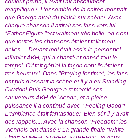
couleur prune, il avait l'air absolument
magnifique ! L'ensemble de la soirée montrait
que George avait du plaisir sur scène! Avec
chaque chanson il attirait ses fans vers lui...
"Father Figure "est vraiment très belle, oh c'est
que toutes les chansons étaient tellement
belles.... Devant moi était assis le personnel
infirmier AKH, qui a chanté et dansé tout le
temps! C'était génial la façon dont ils étaient
très heureux! Dans "Praying for time", les fans
ont pris d'assaut la scène et il y a eu Standing
Ovation! Puis George a remercié ses
sauveteurs AKH de Vienne, et a pleine
puissance il a continué avec "Feeling Good"!
L'ambiance était fantastique! Bien sûr il y avait
des rappels.... Avec la chanson "Freedom" les
Viennois ont dansé !! La grande finale "White
Light" SUPER, SUPER, SUPER!!!! Je peux