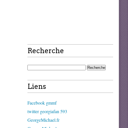
Recherche
Liens
Facebook gmmf
twitter georgiafan 593
GeorgeMichael.fr