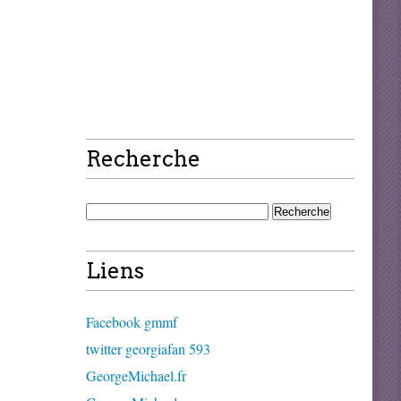
Recherche
Liens
Facebook gmmf
twitter georgiafan 593
GeorgeMichael.fr