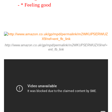
- * Feeling good
http://www.amazon.co.uk/gp/mpd/permalink/m2WKUP5ERWUZX9/ref=
ent_fb_link