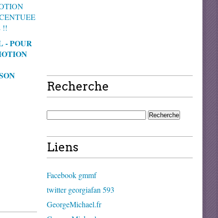
 - POUR
MOTION
SON
Recherche
Liens
Facebook gmmf
twitter georgiafan 593
GeorgeMichael.fr