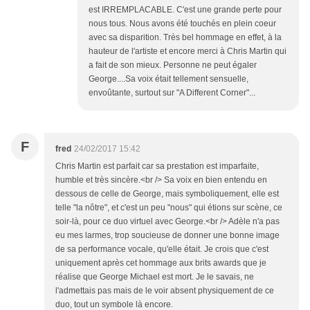
est IRREMPLACABLE. C'est une grande perte pour
nous tous. Nous avons été touchés en plein coeur
avec sa disparition. Très bel hommage en effet, à la
hauteur de l'artiste et encore merci à Chris Martin qui
a fait de son mieux. Personne ne peut égaler
George....Sa voix était tellement sensuelle,
envoûtante, surtout sur "A Different Corner"...
F
fred
24/02/2017 15:42
Chris Martin est parfait car sa prestation est imparfaite,
humble et très sincère.<br /> Sa voix en bien entendu en
dessous de celle de George, mais symboliquement, elle est
telle "la nôtre", et c'est un peu "nous" qui étions sur scène, ce
soir-là, pour ce duo virtuel avec George.<br /> Adèle n'a pas
eu mes larmes, trop soucieuse de donner une bonne image
de sa performance vocale, qu'elle était. Je crois que c'est
uniquement après cet hommage aux brits awards que je
réalise que George Michael est mort. Je le savais, ne
l'admettais pas mais de le voir absent physiquement de ce
duo, tout un symbole là encore.