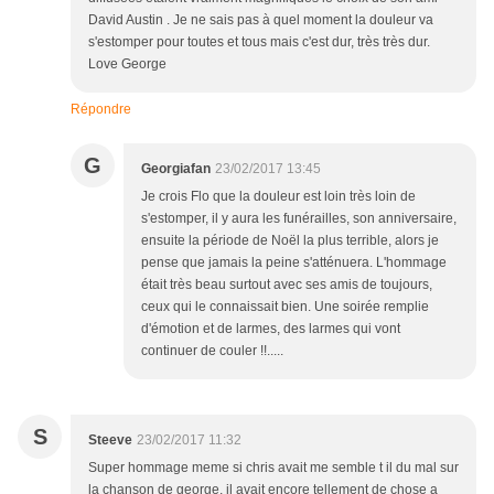
David Austin . Je ne sais pas à quel moment la douleur va
s'estomper pour toutes et tous mais c'est dur, très très dur.
Love George
Répondre
G
Georgiafan
23/02/2017 13:45
Je crois Flo que la douleur est loin très loin de
s'estomper, il y aura les funérailles, son anniversaire,
ensuite la période de Noël la plus terrible, alors je
pense que jamais la peine s'atténuera. L'hommage
était très beau surtout avec ses amis de toujours,
ceux qui le connaissait bien. Une soirée remplie
d'émotion et de larmes, des larmes qui vont
continuer de couler !!.....
S
Steeve
23/02/2017 11:32
Super hommage meme si chris avait me semble t il du mal sur
la chanson de george, il avait encore tellement de chose a