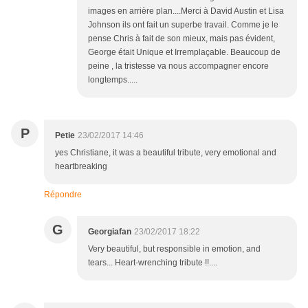
images en arrière plan....Merci à David Austin et Lisa
Johnson ils ont fait un superbe travail. Comme je le
pense Chris à fait de son mieux, mais pas évident,
George était Unique et Irremplaçable. Beaucoup de
peine , la tristesse va nous accompagner encore
longtemps.....
P
Petie
23/02/2017 14:46
yes Christiane, it was a beautiful tribute, very emotional and
heartbreaking
Répondre
G
Georgiafan
23/02/2017 18:22
Very beautiful, but responsible in emotion, and
tears... Heart-wrenching tribute !!....