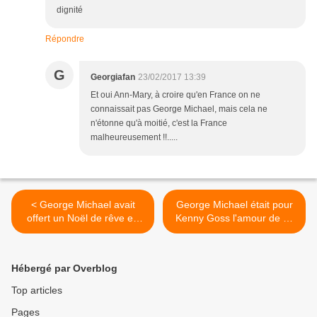
dignité
Répondre
G
Georgiafan
23/02/2017 13:39
Et oui Ann-Mary, à croire qu'en France on ne
connaissait pas George Michael, mais cela ne
n'étonne qu'à moitié, c'est la France
malheureusement !!.....
< George Michael avait
George Michael était pour
offert un Noël de rêve en
Kenny Goss l'amour de sa
Laponie !!
vie !! >
Hébergé par Overblog
Top articles
Pages