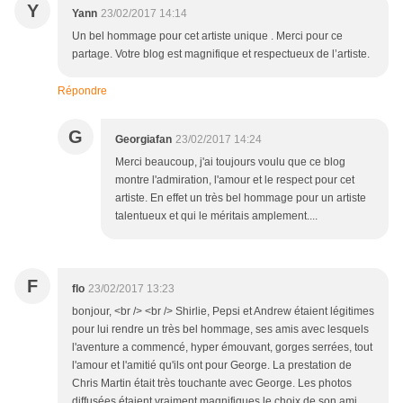
Y
Yann
23/02/2017 14:14
Un bel hommage pour cet artiste unique . Merci pour ce
partage. Votre blog est magnifique et respectueux de l’artiste.
Répondre
G
Georgiafan
23/02/2017 14:24
Merci beaucoup, j'ai toujours voulu que ce blog
montre l'admiration, l'amour et le respect pour cet
artiste. En effet un très bel hommage pour un artiste
talentueux et qui le méritais amplement....
F
flo
23/02/2017 13:23
bonjour, <br /> <br /> Shirlie, Pepsi et Andrew étaient légitimes
pour lui rendre un très bel hommage, ses amis avec lesquels
l'aventure a commencé, hyper émouvant, gorges serrées, tout
l'amour et l'amitié qu'ils ont pour George. La prestation de
Chris Martin était très touchante avec George. Les photos
diffusées étaient vraiment magnifiques le choix de son ami