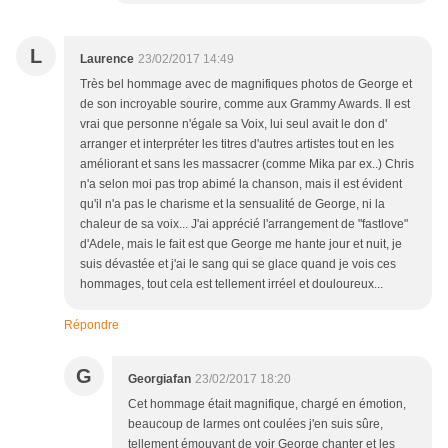
L
Laurence
23/02/2017 14:49
Très bel hommage avec de magnifiques photos de George et
de son incroyable sourire, comme aux Grammy Awards. Il est
vrai que personne n'égale sa Voix, lui seul avait le don d'
arranger et interpréter les titres d'autres artistes tout en les
améliorant et sans les massacrer (comme Mika par ex..) Chris
n'a selon moi pas trop abimé la chanson, mais il est évident
qu'il n'a pas le charisme et la sensualité de George, ni la
chaleur de sa voix... J'ai apprécié l'arrangement de "fastlove"
d'Adele, mais le fait est que George me hante jour et nuit, je
suis dévastée et j'ai le sang qui se glace quand je vois ces
hommages, tout cela est tellement irréel et douloureux...
Répondre
G
Georgiafan
23/02/2017 18:20
Cet hommage était magnifique, chargé en émotion,
beaucoup de larmes ont coulées j'en suis sûre,
tellement émouvant de voir George chanter et les