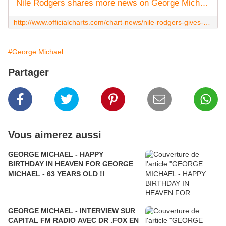
Nile Rodgers shares more news on George Michael collaboration
http://www.officialcharts.com/chart-news/nile-rodgers-gives-an-update-on-the-song-he-worked-on-with-george-michael-i-love-it-and-he-sounds-unreal__19635/
#George Michael
Partager
Vous aimerez aussi
GEORGE MICHAEL - HAPPY
BIRTHDAY IN HEAVEN FOR GEORGE
MICHAEL - 63 YEARS OLD !!
GEORGE MICHAEL - INTERVIEW SUR
CAPITAL FM RADIO AVEC DR .FOX EN