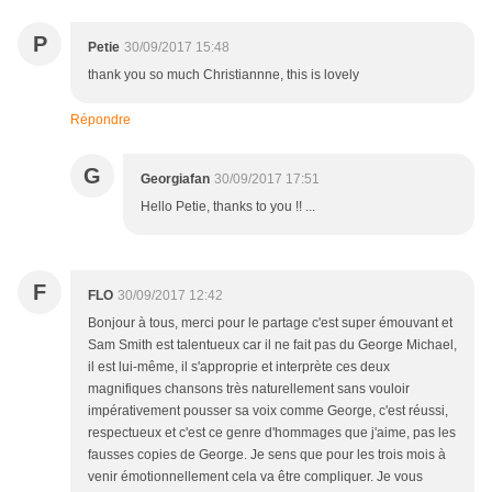
P
Petie
30/09/2017 15:48
thank you so much Christiannne, this is lovely
Répondre
G
Georgiafan
30/09/2017 17:51
Hello Petie, thanks to you !! ...
F
FLO
30/09/2017 12:42
Bonjour à tous, merci pour le partage c'est super émouvant et
Sam Smith est talentueux car il ne fait pas du George Michael,
il est lui-même, il s'approprie et interprète ces deux
magnifiques chansons très naturellement sans vouloir
impérativement pousser sa voix comme George, c'est réussi,
respectueux et c'est ce genre d'hommages que j'aime, pas les
fausses copies de George. Je sens que pour les trois mois à
venir émotionnellement cela va être compliquer. Je vous