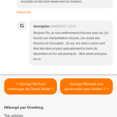
souhaite un très bon week-end les lovelies.
Répondre
G
Georgiafan
30/09/2017 13:41
Bonjour Flo, je suis entièrement d'accord avec toi, j'ai
trouvé son interprétation réussie, j'en avais des
frissons en l'écoutant....Et oui, les mois a venir vont
être très durs et plus spécialement le mois de
décembre et l'on sait pourquoi....Bon week end pour
toi xx
< George Michael
George Michael une
hommage de David Nolan !!
générosité sans limites !! >
Hébergé par Overblog
Top articles