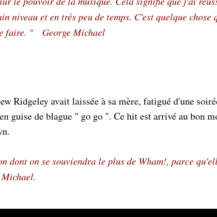
r le pouvoir de la musique. Cela signifie que j'ai réus
ain niveau et en très peu de temps. C'est quelque chose 
de faire. " George Michael
ew Ridgeley avait laissée à sa mère, fatigué d'une soir
é en guise de blague " go go ". Ce hit est arrivé au bon 
wn.
on dont on se souviendra le plus de Wham!, parce qu'ell
 Michael.