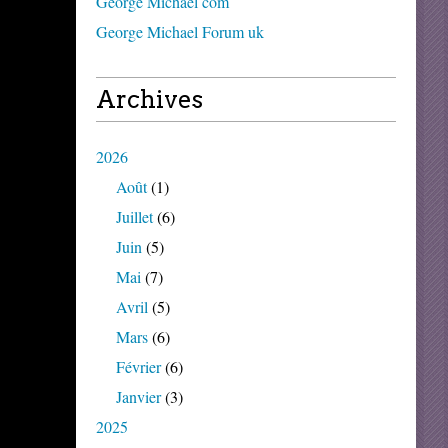
George Michael com
George Michael Forum uk
Archives
2026
Août
(1)
Juillet
(6)
Juin
(5)
Mai
(7)
Avril
(5)
Mars
(6)
Février
(6)
Janvier
(3)
2025