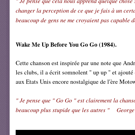
" Je pense que cela nous apprend quelque chose su
changer la perception de ce que je fais à un cert
beaucoup de gens ne me croyaient pas capable 
Wake Me Up Before You Go Go (1984).
Cette chanson est inspirée par une note que Andr
les clubs, il a écrit somnolent " up up " et ajout
aux Etats Unis encore nostalgique de l'ère Moto
" Je pense que " Go Go " est clairement la chans
beaucoup plus stupide que les autres " George