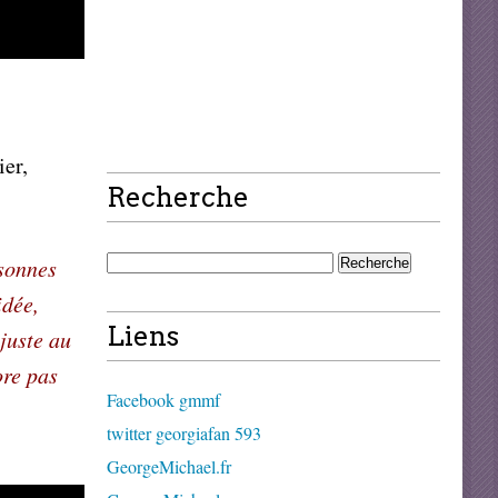
ier,
Recherche
rsonnes
idée,
Liens
 juste au
ore pas
Facebook gmmf
twitter georgiafan 593
GeorgeMichael.fr