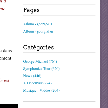
si à
que
Pages
Album - george-01
Album - georgiafan
Catégories
ée dans
moment
George Michael (764)
Symphonica Tour (620)
News (446)
e est
A Découvrir (274)
Musique - Vidéos (204)