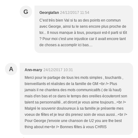
G
Georgiafan
24/12/2017 11:54
C'est très bien Val si tu as des points en commun
avec George, ainsi tu le sens encore plus proche de
toi... Il nous manque à tous, pourquoi est-il parti si tôt
? Pour moi c'est une injustice car il avait encore tant
de choses a accomplir ici bas....
A
Ann-mary
24/12/2017 10:31
Merci pour le partage de tous les mots simples , touchants ,
bienveillants et réalistes de la famille de GM <br /> Plus
jamais il ne chantera des mots communicatifs ( de là haut)
mais d'en bas et ce dans le temps des oreilles écouteront son
talent sa personnalité...et diront je vous aime toujours...<br />
Malgré le souvenir douloureux à sa famille je présente mes
voeux de fêtes et je leur dis prenez soin de vous aussi...<br />
Pour George j'envoie une chanson de U2 you are the best
thing about me<br /> Bonnes fêtes à vous CHRIS