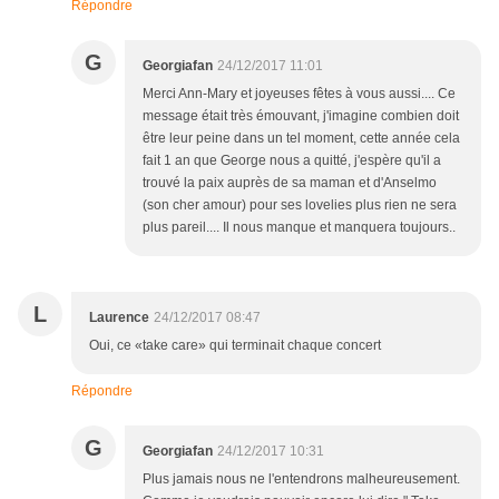
Répondre
G
Georgiafan
24/12/2017 11:01
Merci Ann-Mary et joyeuses fêtes à vous aussi.... Ce
message était très émouvant, j'imagine combien doit
être leur peine dans un tel moment, cette année cela
fait 1 an que George nous a quitté, j'espère qu'il a
trouvé la paix auprès de sa maman et d'Anselmo
(son cher amour) pour ses lovelies plus rien ne sera
plus pareil.... Il nous manque et manquera toujours..
L
Laurence
24/12/2017 08:47
Oui, ce «take care» qui terminait chaque concert
Répondre
G
Georgiafan
24/12/2017 10:31
Plus jamais nous ne l'entendrons malheureusement.