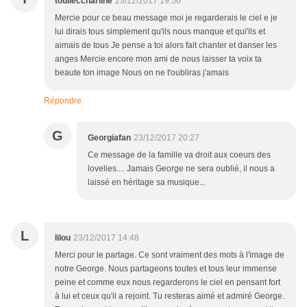
toulleccharline
23/12/2017 19:56
Mercie pour ce beau message moi je regarderais le ciel e je
lui dirais tous simplement qu'ils nous manque et qui'ils et
aimais de tous Je pense a toi alors fait chanter et danser les
anges Mercie encore mon ami de nous laisser ta voix ta
beaute ton image Nous on ne t'oubliras j'amais
Répondre
G
Georgiafan
23/12/2017 20:27
Ce message de la famille va droit aux coeurs des
lovelies.... Jamais George ne sera oublié, il nous a
laissé en héritage sa musique...
L
lilou
23/12/2017 14:48
Merci pour le partage. Ce sont vraiment des mots à l'image de
notre George. Nous partageons toutes et tous leur immense
peine et comme eux nous regarderons le ciel en pensant fort
à lui et ceux qu'il a rejoint. Tu resteras aimé et admiré George.