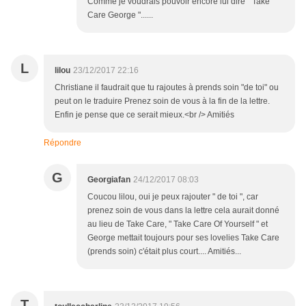
Comme je voudrais pouvoir encore lui dire " Take
Care George "......
L
lilou
23/12/2017 22:16
Christiane il faudrait que tu rajoutes à prends soin "de toi" ou
peut on le traduire Prenez soin de vous à la fin de la lettre.
Enfin je pense que ce serait mieux.<br /> Amitiés
Répondre
G
Georgiafan
24/12/2017 08:03
Coucou lilou, oui je peux rajouter " de toi ", car
prenez soin de vous dans la lettre cela aurait donné
au lieu de Take Care, " Take Care Of Yourself " et
George mettait toujours pour ses lovelies Take Care
(prends soin) c'était plus court.... Amitiés...
T