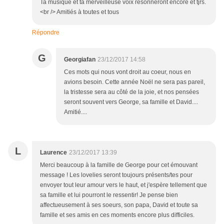
Ta musique et ta merveilleuse voix résonneront encore et tjrs.
<br /> Amitiés à toutes et tous
Répondre
G
Georgiafan
23/12/2017 14:58
Ces mots qui nous vont droit au coeur, nous en
avions besoin. Cette année Noël ne sera pas pareil,
la tristesse sera au côté de la joie, et nos pensées
seront souvent vers George, sa famille et David....
Amitié....
L
Laurence
23/12/2017 13:39
Merci beaucoup à la famille de George pour cet émouvant
message ! Les lovelies seront toujours présents/tes pour
envoyer tout leur amour vers le haut, et j'espère tellement que
sa famille et lui pourront le ressentir! Je pense bien
affectueusement à ses soeurs, son papa, David et toute sa
famille et ses amis en ces moments encore plus difficiles.