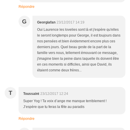
Répondre
G
Georgiafan
23/12/2017 14:19
Oui Laurence les lovelies sont là et j'espère qu'elles
le seront longtemps pour George, il est toujours dans
nos pensées et bien évidemment encore plus ces
derniers jours. Quel beau geste de la part de la
famille vers nous, tellement émouvant ce message,
j'imagine bien la peine dans laquelle ils doivent être
en ces moments si difficiles, ainsi que David, ils
étaient comme deux frères...
T
Toussaint
23/12/2017 12:24
Super Yog ! Ta voix d’ange me manque terriblement !
J’espère que tu feras la fête au paradis
Répondre