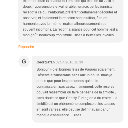
exprimer toute la chaleur et l’émotion qui était en lui. Actif et
doué, hypersensible et vulnérable, tenace, perfectionniste,
réceptif à ce qui l’entourait, préférant certainement écouter et
observer, et finalement faire selon son intuition, être en
harmonie avec lui-même, mais malheureusement trop
souvent incompris. La reconnaissance pour cet homme, est à
mon goût, beaucoup trop timide. Bises à toutes les lovelies.
Répondre
G
Georgiafan
02/04/2018 16:39
Bonjour Flo et bonnes fêtes de Pâques également.
Réservé et vulnérable sans aucun doute, mais je
pense que pour les personnes qui ne le
connaissaient pas assez intimement, cette réserve
pouvait ressembler ou faire penser a de la timidité ,
sans doute ce que Christy Turlington a du croire.. La
timidité est un phénomène complexe et les causes
en sont variées, elle peut se définir aussi par un
manque d'assurance ...Bises