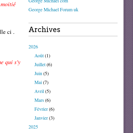
George Michael com
 moitié
George Michael Forum uk
Archives
le ci .
2026
Août
(1)
e qui s'y
Juillet
(6)
Juin
(5)
Mai
(7)
Avril
(5)
Mars
(6)
Février
(6)
Janvier
(3)
2025