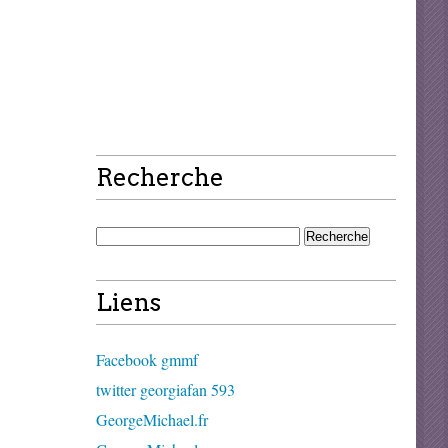
Recherche
Liens
Facebook gmmf
twitter georgiafan 593
GeorgeMichael.fr