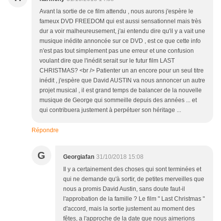
Avant la sortie de ce film attendu , nous aurons j'espère le
fameux DVD FREEDOM qui est aussi sensationnel mais très
dur a voir malheureusement, j'ai entendu dire qu'il y a vait une
musique inédite annoncée sur ce DVD , est ce que cette info
n'est pas tout simplement pas une erreur et une confusion
voulant dire que l'inédit serait sur le futur film LAST
CHRISTMAS? <br /> Patienter un an encore pour un seul titre
inédit , j'espère que David AUSTIN va nous annoncer un autre
projet musical , il est grand temps de balancer de la nouvelle
musique de George qui sommeille depuis des années ... et
qui contribuera justement à perpétuer son héritage ...
Répondre
G
Georgiafan
31/10/2018 15:08
Il y a certainement des choses qui sont terminées et
qui ne demande qu'à sortir, de petites merveilles que
nous a promis David Austin, sans doute faut-il
l'approbation de la famille ? Le film " Last Christmas "
d'accord, mais la sortie justement au moment des
fêtes, a l'approche de la date que nous aimerions