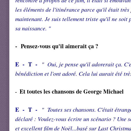
rencontré à propos de ce film, il était si émouvant
les éléments de l'itinérance parce qu'il était trè
maintenant. Je suis tellement triste qu'il ne soit
sa naissance. "
- Pensez-vous qu'il aimerait ça ?
E - T -
" Oui, je pense qu'il adorerait ça. C'e
bénédiction et l'ont adoré. Cela lui aurait été trè
Et toutes les chansons de George Michael
-
E - T -
" Toutes ses chansons. C'était étrang
déclaré : Voulez-vous écrire un scénario ? Une 
et excellent film de Noël...basé sur Last Christma