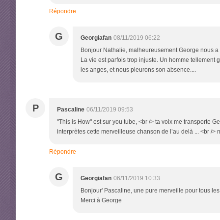
Répondre
G
Georgiafan
08/11/2019 06:22
Bonjour Nathalie, malheureusement George nous a qui
La vie est parfois trop injuste. Un homme tellement 
les anges, et nous pleurons son absence....
P
Pascaline
06/11/2019 09:53
"This is How" est sur you tube, <br /> ta voix me transporte Ge
interprètes cette merveilleuse chanson de l’au delà ... <br /> 
Répondre
G
Georgiafan
06/11/2019 10:33
Bonjour' Pascaline, une pure merveille pour tous les
Merci à George