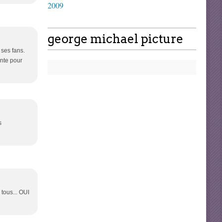
2009
george michael picture
 ses fans.
ante pour
s
tous... OUI