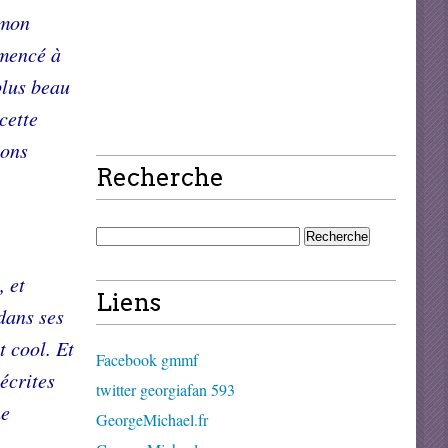
 mon
mmencé à
 plus beau
cette
vons
Recherche
, et
Liens
 dans ses
t cool. Et
Facebook gmmf
écrites
twitter georgiafan 593
he
GeorgeMichael.fr