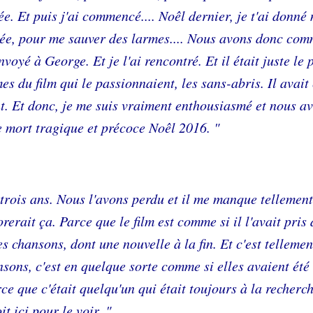
e. Et puis j'ai commencé.... Noêl dernier, je t'ai donné
année, pour me sauver des larmes.... Nous avons donc co
nvoyé à George. Et je l'ai rencontré. Et il était juste le
s du film qui le passionnaient, les sans-abris. Il avait 
nt. Et donc, je me suis vraiment enthousiasmé et nous a
te mort tragique et précoce Noêl 2016. "
 trois ans. Nous l'avons perdu et il me manque tellement
dorerait ça. Parce que le film est comme si il l'avait pris
 chansons, dont une nouvelle à la fin. Et c'est tellemen
sons, c'est en quelque sorte comme si elles avaient été 
arce que c'était quelqu'un qui était toujours à la recherc
it ici pour le voir. "