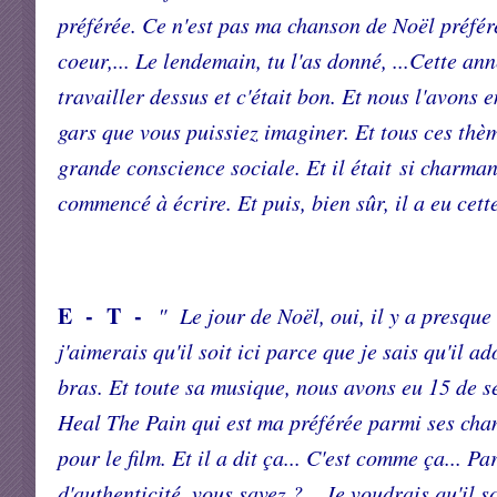
préférée. Ce n'est pas ma chanson de Noël préféré
coeur,... Le lendemain, tu l'as donné, ...Cette 
travailler dessus et c'était bon. Et nous l'avons e
gars que vous puissiez imaginer. Et tous ces thème
grande conscience sociale. Et il était si charma
commencé à écrire. Et puis, bien sûr, il a eu cet
E - T -
" Le jour de Noël, oui, il y a presque
j'aimerais qu'il soit ici parce que je sais qu'il a
bras. Et toute sa musique, nous avons eu 15 de ses
Heal The Pain qui est ma préférée parmi ses chan
pour le film. Et il a dit ça... C'est comme ça... P
d'authenticité, vous savez ?... Je voudrais qu'il so