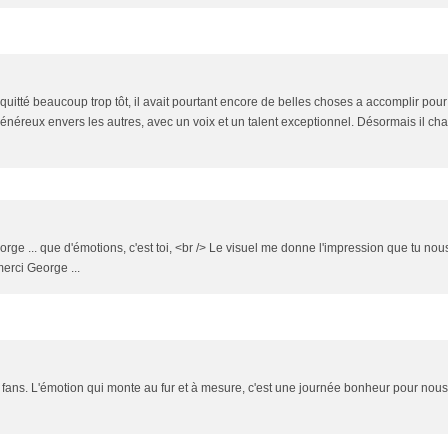
tté beaucoup trop tôt, il avait pourtant encore de belles choses a accomplir pour
généreux envers les autres, avec un voix et un talent exceptionnel. Désormais il ch
orge ... que d'émotions, c'est toi, <br /> Le visuel me donne l'impression que tu nou
merci George ...
 fans. L'émotion qui monte au fur et à mesure, c'est une journée bonheur pour nous 