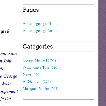
Pages
Album - george-01
spiré
Album - georgiafan
Catégories
connexion
on John.
George Michael (764)
Symphonica Tour (620)
le.
News (446)
 de George
A Découvrir (274)
t Wake
Musique - Vidéos (204)
eloppement
e l'ai