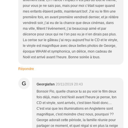
tellement cela. En France l’impact n’est pas du tout le même,
pour vous je ne sais pas, mais pour moi c’était super quand
mes enfants étaient petits, maintenant bof. J’ai vu le film une
première fois, en avant première vendredi dernier, et je réitère
vendredi soir, j’ai eu de la chance que deux cinémas, dans
ma ville, fêtent l’évènement, j’ai beaucoup aimé et par
décence pour ceux qui ne l’on pas vu je n’en dirais pas plus.
La cerise sur le gâteau j’ai reçu aujourd’hui le CD et le vinyle,
le vinyle est magnifique avec deux belles photos de George,
époque WHAM et symphonica, un délice, mon cadeau de
Noël est arrivé avant l’heure. Bonne soirée à tous.
Répondre
G
Georgiafan
20/11/2019 20:43
Bonsoir Flo, quelle chance tu as pu voir le film deux
fois déjà, mais c'est Noël avant l'heure je pense, ton
CD et vinyle, sont arrivés, c'est bien Noël donc....
C'est vrai que les illuminations en Angleterre sont
magnifique, c'est moindre chez nous, pourquoi ??
George adorait cette période, la famille réunie pour
partager ce moment, et quel régal si en plus la neige