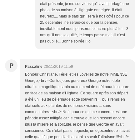
était présente, je me souviens qu'il avait partagé une
photo de sa maison à Highgate enneigée, il était
heureux.... Mais je sais qu'il sera à nos côtés pour ce
25 décembre, ne serais-ce que par la pensée,
inévitablement nous penserons encore plus à lui....3
ans qu'il nous a quitté, le temps passe mais il n'est
pas oublié... Bonne soirée Flo
P
Pascaline
20/11/2019 11:59
Bonjour Christiane, Fériel et les Lovelies de notre IMMENSE
George,<br /> Oui toujours généreux George notre idole
offrait un magnifique sapin au moment de noël pour le square
en face de sa maison d'Highate. Ce square après son départ
a été un lieu de pèlerinage et de souvenirs ... puis remis en
état suite aux plaintes de nombreux voisins ... sans
commentaires...<br /> Noël pour ce qui me concerne est une
période assez mitigée car je trouve que l'on ressent encore
plus la misère et la solitude, je pense que George en avait
conscience. Ce n'était pas un égoïste, un égocentrique il avait
cette qualité que peu d'artistes ont à savoir l'altruisme !!!<br />