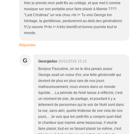
Hier je prends mon petit fils au collège, et que met il comme
musique sur son portable pour faire plaisir à Mamie ????
"Last Chistmas" un vrai chou.<br /> Tu vois George ton
héritage, ta gentillesse, perdureront au delà des générations
!!! j'y oeuvre !!!<br /> A très bientôt et bonne journée tout le
monde.
Répondre
G
Georgiafan
20/11/2019 15:15
Bonjour Pascaline, on ne le dira jamais assez
George avait un coeur d'or, une telle générosité qui
devient de plus en plus rare de nos jours
malheureusement, nous vivons dans un monde
égoïste.... La période de Noël laisse à réfléchir, c'est
un moment de joie, de partage, et pourtant il y a
tellement de personnes qui le soir de Noël sont dans
la rue, sans-abri, quelle tristesse de voir cela de nos
jours.... Je vois que ton petit-fils a compris quel était
le chanteur que mamie aime beaucoup, il veut te
faire plaisir, tout en se faisant plaisir lui-même, c'est