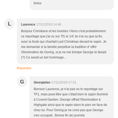
bises
L
Laurence
17/11/2019 14:46
Bonjour Christiane et les lovelies ! Alors c'est probablement
ce reportage que j'ai vu sur Tf1 le 14! Je n'ai vu que la fin,
avec la foule qui chantait Last Christmas devant le sapin. Je
me demande si la famille perpétue la tradition d' offrir
l'illumination de Goring, si je ne me trompe George le faisait
(?) Ce serait un bel hommage...
Répondre
G
Georgiafan
17/11/2019 17:31
Bonsoir Laurence, je n'ai pas vu le reportage sur
TF1, mais peut-être que c'était bien le sapin illuminé
à Covent Garden. George offrait l'illumination à
Highgate ainsi que le sapin dans le parc en face de
chez lui. Pour Goring je ne crois pas que George
s'en occupait . Bonne fin de journée