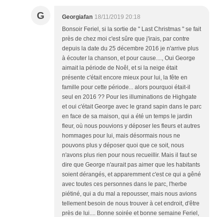
G
Georgiafan
18/11/2019 20:18
Bonsoir Feriel, si la sortie de " Last Christmas " se fait
près de chez moi c'est sûre que j'irais, par contre
depuis la date du 25 décembre 2016 je n'arrive plus
à écouter la chanson, et pour cause...., Oui George
aimait la période de Noêl, et si la neige était
présente c'était encore mieux pour lui, la fête en
famille pour cette période... alors pourquoi était-il
seul en 2016 ?? Pour les illuminations de Highgate
et oui c'était George avec le grand sapin dans le parc
en face de sa maison, qui a été un temps le jardin
fleur, où nous pouvions y déposer les fleurs et autres
hommages pour lui, mais désormais nous ne
pouvons plus y déposer quoi que ce soit, nous
n'avons plus rien pour nous recueillir. Mais il faut se
dire que George n'aurait pas aimer que les habitants
soient dérangés, et apparemment c'est ce qui a gêné
avec toutes ces personnes dans le parc, l'herbe
piétiné, qui a du mal a repousser, mais nous avions
tellement besoin de nous trouver à cet endroit, d'être
près de lui.... Bonne soirée et bonne semaine Feriel,