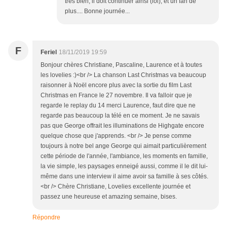
très bien, il doit continuer ainsi (lol), et un fan de
plus.... Bonne journée...
F
Feriel
18/11/2019 19:59
Bonjour chères Christiane, Pascaline, Laurence et à toutes
les lovelies :)<br /> La chanson Last Christmas va beaucoup
raisonner à Noël encore plus avec la sortie du film Last
Christmas en France le 27 novembre. Il va falloir que je
regarde le replay du 14 merci Laurence, faut dire que ne
regarde pas beaucoup la télé en ce moment. Je ne savais
pas que George offrait les illuminations de Highgate encore
quelque chose que j'apprends. <br /> Je pense comme
toujours à notre bel ange George qui aimait particulièrement
cette période de l'année, l'ambiance, les moments en famille,
la vie simple, les paysages enneigé aussi, comme il le dit lui-
même dans une interview il aime avoir sa famille à ses côtés.
<br /> Chère Christiane, Lovelies excellente journée et
passez une heureuse et amazing semaine, bises.
Répondre