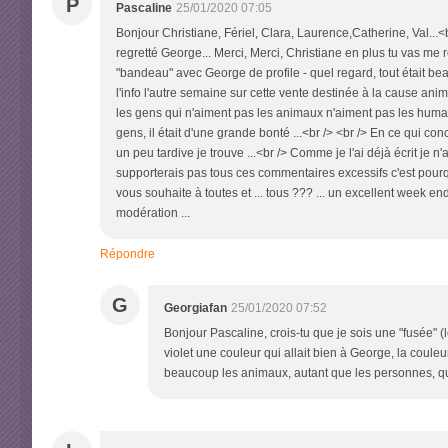
P
Pascaline
25/01/2020 07:05
Bonjour Christiane, Fériel, Clara, Laurence,Catherine, Val...<br
regretté George... Merci, Merci, Christiane en plus tu vas me r
"bandeau" avec George de profile - quel regard, tout était b
l'info l'autre semaine sur cette vente destinée à la cause a
les gens qui n'aiment pas les animaux n'aiment pas les humains 
gens, il était d'une grande bonté ...<br /> <br /> En ce qui co
un peu tardive je trouve ...<br /> Comme je l'ai déjà écrit je 
supporterais pas tous ces commentaires excessifs c'est pourqu
vous souhaite à toutes et ... tous ??? ... un excellent week en
modération ...
Répondre
G
Georgiafan
25/01/2020 07:52
Bonjour Pascaline, crois-tu que je sois une "fusée" (l
violet une couleur qui allait bien à George, la coul
beaucoup les animaux, autant que les personnes, quand