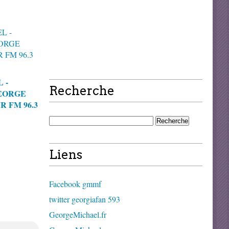
 -
Recherche
EORGE
 FM 96.3
Liens
Facebook gmmf
twitter georgiafan 593
GeorgeMichael.fr