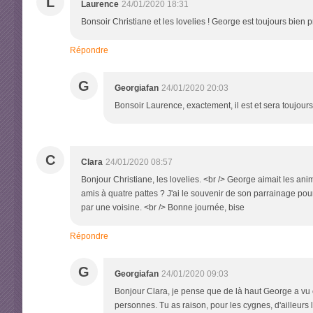
L
Laurence
24/01/2020 18:31
Bonsoir Christiane et les lovelies ! George est toujours bien p
Répondre
G
Georgiafan
24/01/2020 20:03
Bonsoir Laurence, exactement, il est et sera toujours
C
Clara
24/01/2020 08:57
Bonjour Christiane, les lovelies. <br /> George aimait les anim
amis à quatre pattes ? J'ai le souvenir de son parrainage pour
par une voisine. <br /> Bonne journée, bise
Répondre
G
Georgiafan
24/01/2020 09:03
Bonjour Clara, je pense que de là haut George a vu ce 
personnes. Tu as raison, pour les cygnes, d'ailleurs