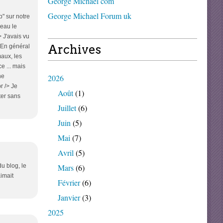
George Michael com
George Michael Forum uk
p" sur notre
beau le
 J'avais vu
Archives
 En général
maux, les
e ... mais
ne
2026
r /> Je
Août
(1)
ter sans
Juillet
(6)
Juin
(5)
Mai
(7)
Avril
(5)
du blog, le
Mars
(6)
imait
Février
(6)
Janvier
(3)
2025