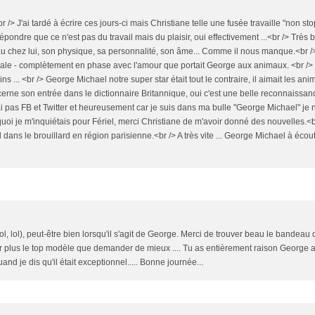
 /> J'ai tardé à écrire ces jours-ci mais Christiane telle une fusée travaille "non sto
épondre que ce n'est pas du travail mais du plaisir, oui effectivement ...<br /> Très 
eau chez lui, son physique, sa personnalité, son âme... Comme il nous manque.<br />
nimale - complètement en phase avec l'amour que portait George aux animaux. <br />
... <br /> George Michael notre super star était tout le contraire, il aimait les ani
ncerne son entrée dans le dictionnaire Britannique, oui c'est une belle reconnaissanc
n'ai pas FB et Twitter et heureusement car je suis dans ma bulle "George Michael" je 
oi je m'inquiétais pour Fériel, merci Christiane de m'avoir donné des nouvelles.<b
d dans le brouillard en région parisienne.<br /> A très vite ... George Michael à écou
ol, lol), peut-être bien lorsqu'il s'agit de George. Merci de trouver beau le bandeau 
eur plus le top modèle que demander de mieux .... Tu as entièrement raison George a
 je dis qu'il était exceptionnel..... Bonne journée...