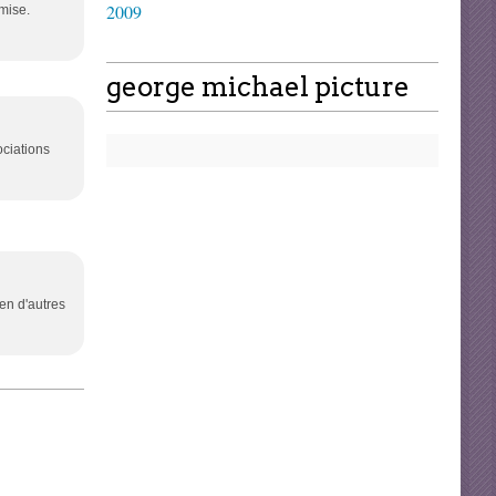
2009
mise.
george michael picture
ociations
en d'autres