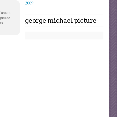
2009
l'argent
n peu de
george michael picture
res