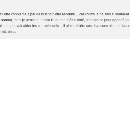
t être connu mais par dessus tout être reconnu... Par contre je ne sais si vraiment 
t bien normal, mais je pense que cela l'a quand même aidé, sans doute pour apporté u
ite de pouvoir aider les plus démunis.... Il aimait écrire ses chansons et pour d'aut
midi, bises