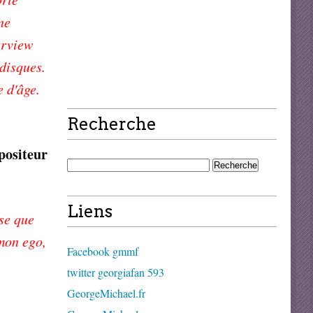
ne
erview
 disques.
e d'âge.
Recherche
positeur
Liens
ose que
 mon ego,
Facebook gmmf
twitter georgiafan 593
GeorgeMichael.fr