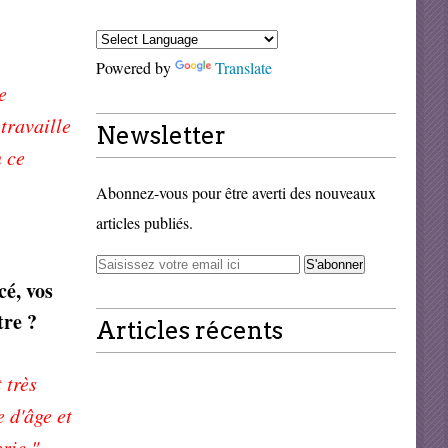
Powered by
Translate
e
 travaille
Newsletter
n ce
Abonnez-vous pour être averti des nouveaux
articles publiés.
é, vos
tre ?
Articles récents
 très
 d'âge et
rie "