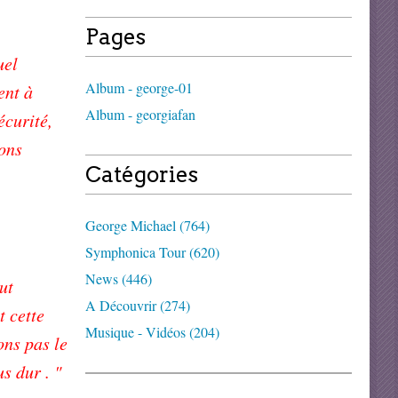
Pages
uel
Album - george-01
ent à
Album - georgiafan
écurité,
sons
Catégories
George Michael (764)
Symphonica Tour (620)
News (446)
ut
A Découvrir (274)
t cette
Musique - Vidéos (204)
ons pas le
s dur . "