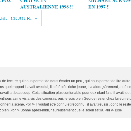
.FOX
CHAINE TV
MICHAEL SUR GWR
AUSTRALIENNE 1998 !!
EN 1997 !!
 - CE JOUR... »
eu de lecture qui nous permet de nous évader un peu , qui nous permet de lire autr
quel rapport il avait avec lui, il a été très riche jeune, il a alors ,sûrement, aidé 
aillait beaucoup. Cette situation plus confortable pour eux étant faite il avait tout 
nthousiasme vis a vis des caméras, oui, je vois bien George rester chez lui écrire 
nner la scène. <br /> Il voulait être connu et reconnu , il avait réussi , donc le reste
 bien .<br /> Bonne après-midi, heureusement que le soleil est là. <br /> Bise