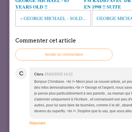
GEORGE MICHAEL - 63
FM RADIO AVEC DR 
YEARS OLD !!
EN 1998 !! SUITE
« GEORGE MICHAEL - SOLD...
GEORGE MICHAEL
Commenter cet article
Ajouter un commentaire
C
Clara
25/03/2020 14:22
Bonjour Christiane. <br /> Merci pour ce nouvel article, un p
des infos demoralisantes.<br /> George et l'argent, nous savons 
je pense plus particulièrement à ses parents , sa maman qui trav
s'adonner uniquement à l'écriture , et connaissant son peu d'e
autres, pour lui sans faire de tournées, comme il le dit , abando
devenu du superflu. <br /> J'espère que tu vas, que vous allez
Répondre