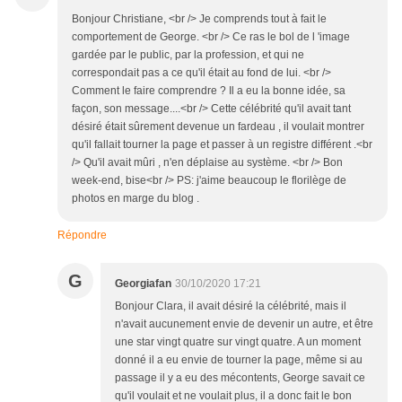
Bonjour Christiane, <br /> Je comprends tout à fait le
comportement de George. <br /> Ce ras le bol de l 'image
gardée par le public, par la profession, et qui ne
correspondait pas a ce qu'il était au fond de lui. <br />
Comment le faire comprendre ? Il a eu la bonne idée, sa
façon, son message....<br /> Cette célébrité qu'il avait tant
désiré était sûrement devenue un fardeau , il voulait montrer
qu'il fallait tourner la page et passer à un registre différent .<br
/> Qu'il avait mûri , n'en déplaise au système. <br /> Bon
week-end, bise<br /> PS: j'aime beaucoup le florilège de
photos en marge du blog .
Répondre
G
Georgiafan
30/10/2020 17:21
Bonjour Clara, il avait désiré la célébrité, mais il
n'avait aucunement envie de devenir un autre, et être
une star vingt quatre sur vingt quatre. A un moment
donné il a eu envie de tourner la page, même si au
passage il y a eu des mécontents, George savait ce
qu'il voulait et ne voulait plus, il a donc fait le bon