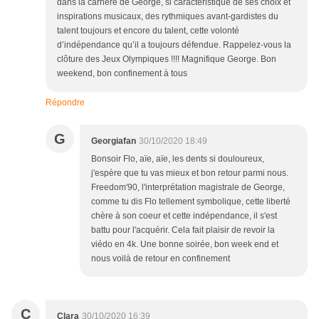
dans la carrière de George, si caractéristique de ses choix et
inspirations musicaux, des rythmiques avant-gardistes du
talent toujours et encore du talent, cette volonté
d’indépendance qu’il a toujours défendue. Rappelez-vous la
clôture des Jeux Olympiques !!!! Magnifique George. Bon
weekend, bon confinement à tous
Répondre
G
Georgiafan
30/10/2020 18:49
Bonsoir Flo, aïe, aïe, les dents si douloureux,
j'espère que tu vas mieux et bon retour parmi nous.
Freedom'90, l'interprétation magistrale de George,
comme tu dis Flo tellement symbolique, cette liberté
chère à son coeur et cette indépendance, il s'est
battu pour l'acquérir. Cela fait plaisir de revoir la
viédo en 4k. Une bonne soirée, bon week end et
nous voilà de retour en confinement
C
Clara
30/10/2020 16:39