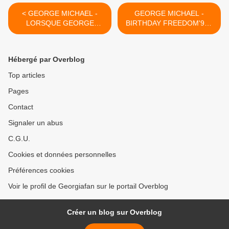
< GEORGE MICHAEL -
GEORGE MICHAEL -
LORSQUE GEORGE
BIRTHDAY FREEDOM'90 -
MICHAEL REMERCIAIT
30 YEARS !! >
SON PUBLIC AVEC
L'ALBUM PATIENCE !!
Hébergé par Overblog
Top articles
Pages
Contact
Signaler un abus
C.G.U.
Cookies et données personnelles
Préférences cookies
Voir le profil de Georgiafan sur le portail Overblog
Créer un blog sur Overblog