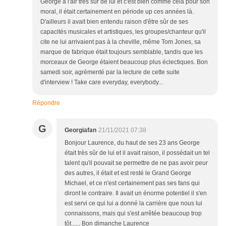
George a l'air très sûr de lui et c'est bien comme cela pour son
moral, il était certainement en période up ces années là.
D'ailleurs il avait bien entendu raison d'être sûr de ses
capacités musicales et artistiques, les groupes/chanteur qu'il
cite ne lui arrivaient pas à la cheville, même Tom Jones, sa
marque de fabrique était toujours semblable, tandis que les
morceaux de George étaient beaucoup plus éclectiques. Bon
samedi soir, agrémenté par la lecture de cette suite
d'interview ! Take care everyday, everybody...
Répondre
G
Georgiafan
21/11/2021 07:38
Bonjour Laurence, du haut de ses 23 ans George
était très sûr de lui et il avait raison, il possédait un tel
talent qu'il pouvait se permettre de ne pas avoir peur
des autres, il était et est resté le Grand George
Michael, et ce n'est certainement pas ses fans qui
diront le contraire. Il avait un énorme potentiel il s'en
est servi ce qui lui a donné la carrière que nous lui
connaissons, mais qui s'est arrêtée beaucoup trop
tôt...... Bon dimanche Laurence