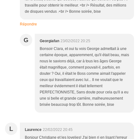
travaille pour obtenir le meilleur. <br /> Résultat, des millions
de disques vendus .<br /> Bonne soirée, bise
Répondre
G
Georgiafan
23/02/2022 20:25
Bonsoir Clara, et oui tu vois George admettait à une
certaine époque, apparemment, qu'il était beau, mais
nous le savions déjà, car à tous les âges George
était magnifique, comment pouvait-il, parfois, en
douter ? Oui, il était le Boss comme aimait l'appeler
ceux qui travaillaient avec lui... Il ne voulait que le
meilleur évidemment il était tellement
PERFECTIONNISTE, Sans doute pour cela qu'il a eu
une si belle et grande carrière, malheureusement
brisée beaucoup trop tôt. Bonne soirée, bise
L
Laurence
22/02/2022 20:45
Bonjour Christiane et les lovelies! J'ai bien ri en lisant l'erreur