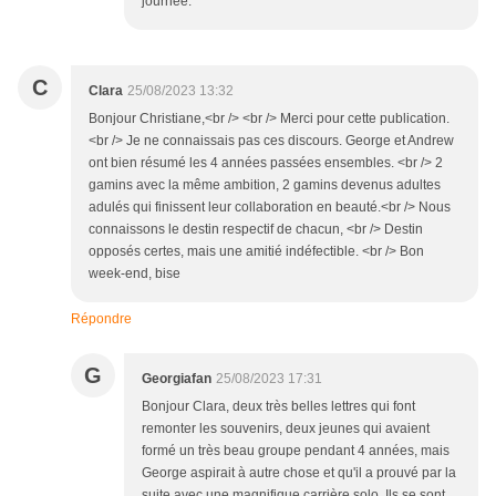
journée.
C
Clara
25/08/2023 13:32
Bonjour Christiane,<br /> <br /> Merci pour cette publication.
<br /> Je ne connaissais pas ces discours. George et Andrew
ont bien résumé les 4 années passées ensembles. <br /> 2
gamins avec la même ambition, 2 gamins devenus adultes
adulés qui finissent leur collaboration en beauté.<br /> Nous
connaissons le destin respectif de chacun, <br /> Destin
opposés certes, mais une amitié indéfectible. <br /> Bon
week-end, bise
Répondre
G
Georgiafan
25/08/2023 17:31
Bonjour Clara, deux très belles lettres qui font
remonter les souvenirs, deux jeunes qui avaient
formé un très beau groupe pendant 4 années, mais
George aspirait à autre chose et qu'il a prouvé par la
suite avec une magnifique carrière solo. Ils se sont