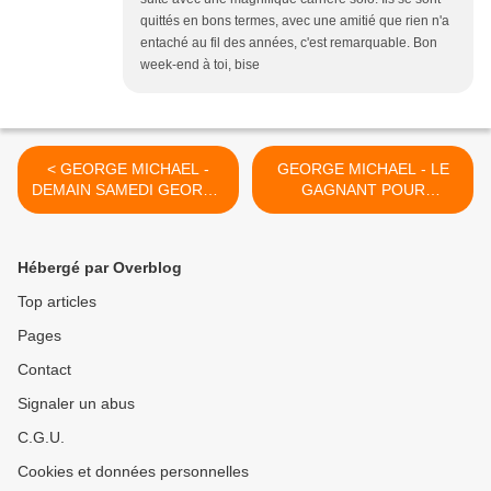
quittés en bons termes, avec une amitié que rien n'a
entaché au fil des années, c'est remarquable. Bon
week-end à toi, bise
< GEORGE MICHAEL -
GEORGE MICHAEL - LE
DEMAIN SAMEDI GEORGE
GAGNANT POUR
MICHAEL DANS 50mn
SMOOTH ICONS DE 2023
INSIDE !!
EST GEORGE MICHAEL !!
>
Hébergé par Overblog
Top articles
Pages
Contact
Signaler un abus
C.G.U.
Cookies et données personnelles