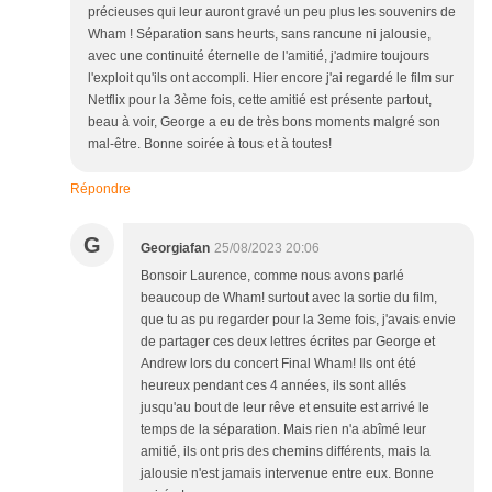
précieuses qui leur auront gravé un peu plus les souvenirs de
Wham ! Séparation sans heurts, sans rancune ni jalousie,
avec une continuité éternelle de l'amitié, j'admire toujours
l'exploit qu'ils ont accompli. Hier encore j'ai regardé le film sur
Netflix pour la 3ème fois, cette amitié est présente partout,
beau à voir, George a eu de très bons moments malgré son
mal-être. Bonne soirée à tous et à toutes!
Répondre
G
Georgiafan
25/08/2023 20:06
Bonsoir Laurence, comme nous avons parlé
beaucoup de Wham! surtout avec la sortie du film,
que tu as pu regarder pour la 3eme fois, j'avais envie
de partager ces deux lettres écrites par George et
Andrew lors du concert Final Wham! Ils ont été
heureux pendant ces 4 années, ils sont allés
jusqu'au bout de leur rêve et ensuite est arrivé le
temps de la séparation. Mais rien n'a abîmé leur
amitié, ils ont pris des chemins différents, mais la
jalousie n'est jamais intervenue entre eux. Bonne