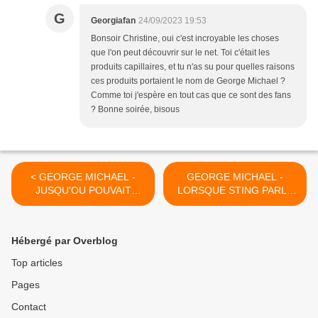
G
Georgiafan
24/09/2023 19:53
Bonsoir Christine, oui c'est incroyable les choses
que l'on peut découvrir sur le net. Toi c'était les
produits capillaires, et tu n'as su pour quelles raisons
ces produits portaient le nom de George Michael ?
Comme toi j'espère en tout cas que ce sont des fans
? Bonne soirée, bisous
< GEORGE MICHAEL -
GEORGE MICHAEL -
JUSQU'OU POUVAIT
LORSQUE STING PARLE
ALLER LE
DU TALENT DE GEORGE
PERFECTIONNISME DE
MICHAEL !! >
GEORGE MICHAEL !!
Hébergé par Overblog
Top articles
Pages
Contact