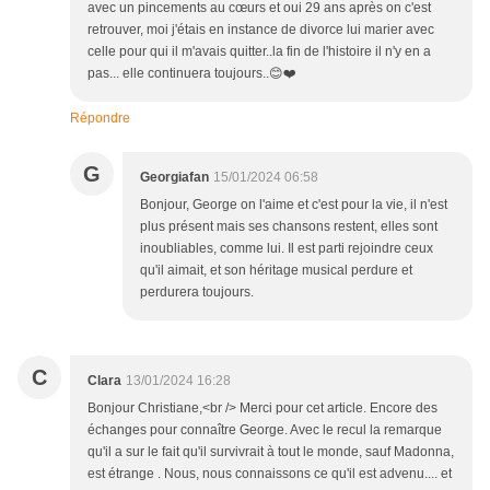
avec un pincements au cœurs et oui 29 ans après on c'est
retrouver, moi j'étais en instance de divorce lui marier avec
celle pour qui il m'avais quitter..la fin de l'histoire il n'y en a
pas... elle continuera toujours..😊❤️
Répondre
G
Georgiafan
15/01/2024 06:58
Bonjour, George on l'aime et c'est pour la vie, il n'est
plus présent mais ses chansons restent, elles sont
inoubliables, comme lui. Il est parti rejoindre ceux
qu'il aimait, et son héritage musical perdure et
perdurera toujours.
C
Clara
13/01/2024 16:28
Bonjour Christiane,<br /> Merci pour cet article. Encore des
échanges pour connaître George. Avec le recul la remarque
qu'il a sur le fait qu'il survivrait à tout le monde, sauf Madonna,
est étrange . Nous, nous connaissons ce qu'il est advenu.... et