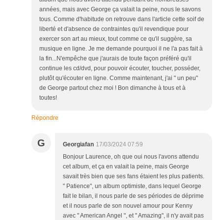
années, mais avec George ça valait la peine, nous le savons
tous. Comme d'habitude on retrouve dans l'article cette soif de
liberté et d'absence de contraintes qu'il revendique pour
exercer son art au mieux, tout comme ce qu'il suggère, sa
musique en ligne. Je me demande pourquoi il ne l'a pas fait à
la fin...N'empêche que j'aurais de toute façon préféré qu'il
continue les cd/dvd, pour pouvoir écouter, toucher, posséder,
plutôt qu'écouter en ligne. Comme maintenant, j'ai " un peu"
de George partout chez moi ! Bon dimanche à tous et à
toutes!
Répondre
G
Georgiafan
17/03/2024 07:59
Bonjour Laurence, oh que oui nous l'avons attendu
cet album, et ça en valait la peine, mais George
savait très bien que ses fans étaient les plus patients.
" Patience", un album optimiste, dans lequel George
fait le bilan, il nous parle de ses périodes de déprime
et il nous parle de son nouvel amour pour Kenny
avec " American Angel ", et " Amazing", il n'y avait pas