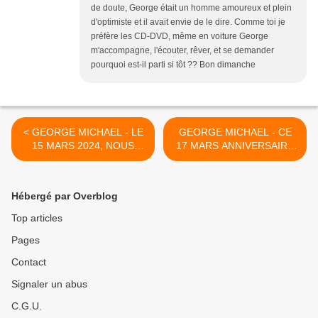
de doute, George était un homme amoureux et plein
d'optimiste et il avait envie de le dire. Comme toi je
préfère les CD-DVD, même en voiture George
m'accompagne, l'écouter, rêver, et se demander
pourquoi est-il parti si tôt ?? Bon dimanche
< GEORGE MICHAEL - LE
GEORGE MICHAEL - CE
15 MARS 2024, NOUS
17 MARS ANNIVERSAIRE
FETONS LES 20 ANS DE
DE L'ALBUM
L'ALBUM PATIENCE !!
SYMPHONICA - 10 ANS !! >
Hébergé par Overblog
Top articles
Pages
Contact
Signaler un abus
C.G.U.