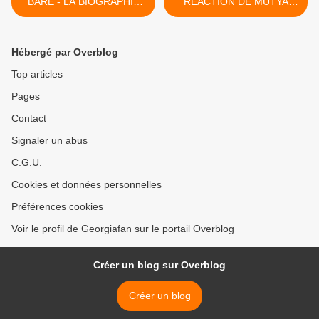
BARE - LA BIOGRAPHIE
REACTION DE MUTYA
DE GEORGE MICHAEL -
BUENA A LA DEMANDE DE
1990 - PARTIE 3 - SUITE !!
GEORGE MICHAEL !! >
Hébergé par Overblog
Top articles
Pages
Contact
Signaler un abus
C.G.U.
Cookies et données personnelles
Préférences cookies
Voir le profil de Georgiafan sur le portail Overblog
Créer un blog sur Overblog
Créer un blog