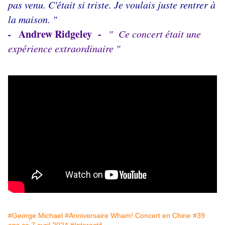
pas venu. C'était si triste. Je voulais juste rentrer à
la maison. "
-
Andrew Ridgeley -
" Ce concert était une
expérience extraordinaire "
#George Michael
#Anniversaire Wham! Concert en Chine
#39