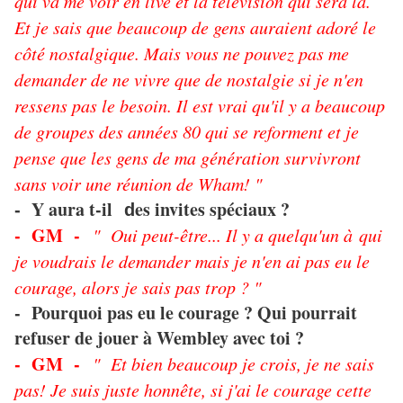
qui va me voir en live et la télévision qui sera là.
Et je sais que beaucoup de gens auraient adoré le
côté nostalgique. Mais vous ne pouvez pas me
demander de ne vivre que de nostalgie si je n'en
ressens pas le besoin. Il est vrai qu'il y a beaucoup
de groupes des années 80 qui se reforment et je
pense que les gens de ma génération survivront
sans voir une réunion de Wham! "
Y aura t-il
es invites spéciaux ?
-
d
- GM -
" Oui peut-être... Il y a quelqu'un à qui
je voudrais le demander mais je n'en ai pas eu le
courage, alors je sais pas trop ? "
- Pourquoi pas eu le courage ? Qui pourrait
refuser de jouer à Wembley avec toi ?
- GM -
" Et bien beaucoup je crois, je ne sais
pas! Je suis juste honnête, si j'ai le courage cette