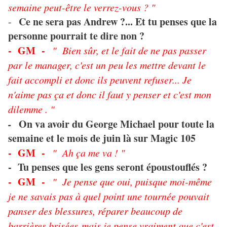
semaine peut-être le verrez-vous ? "
Ce ne sera pas Andrew ?... Et tu penses que la
-
personne pourrait te dire non ?
- GM -
" Bien sûr, et le fait de ne pas passer
par le manager, c'est un peu les mettre devant le
fait accompli et donc ils peuvent refuser... Je
n'aime pas ça et donc il faut y penser et c'est mon
dilemme . "
-
On va avoir du George Michael pour toute la
semaine et le mois de juin là sur Magic 105
- GM -
" Ah ça me va ! "
- Tu penses que les gens seront époustouflés ?
- GM -
" Je pense que oui, puisque moi-même
je ne savais pas à quel point une tournée pouvait
panser des blessures, réparer beaucoup de
barrières brisées mais je pense vraiment que c'est