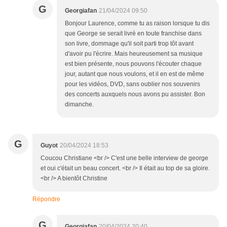
G
Georgiafan
21/04/2024 09:50
Bonjour Laurence, comme tu as raison lorsque tu dis
que George se serait livré en toute franchise dans
son livre, dommage qu'il soit parti trop tôt avant
d'avoir pu l'écrire. Mais heureusement sa musique
est bien présente, nous pouvons l'écouter chaque
jour, autant que nous voulons, et il en est de même
pour les vidéos, DVD, sans oublier nos souvenirs
des concerts auxquels nous avons pu assister. Bon
dimanche.
G
Guyot
20/04/2024 18:53
Coucou Christiane <br /> C'est une belle interview de george
et oui c'était un beau concert. <br /> Il était au top de sa gloire.
<br /> A bientôt Christine
Répondre
G
Georgiafan
20/04/2024 20:40