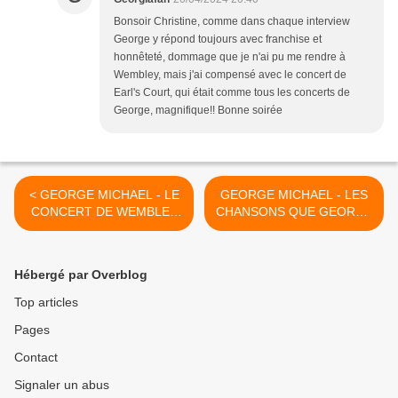
Bonsoir Christine, comme dans chaque interview
George y répond toujours avec franchise et
honnêteté, dommage que je n'ai pu me rendre à
Wembley, mais j'ai compensé avec le concert de
Earl's Court, qui était comme tous les concerts de
George, magnifique!! Bonne soirée
< GEORGE MICHAEL - LE
GEORGE MICHAEL - LES
CONCERT DE WEMBLEY
CHANSONS QUE GEORGE
2007 UNE OCCASION
MICHAEL A LAISSE
MEMORABLE POUR LES
DERRIERE LUI !! >
FANS !!
Hébergé par Overblog
Top articles
Pages
Contact
Signaler un abus