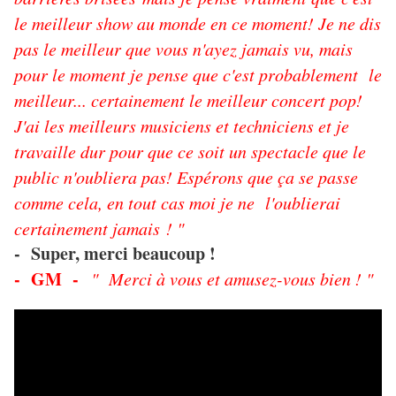
le meilleur show au monde en ce moment! Je ne dis
pas le meilleur que vous n'ayez jamais vu, mais
pour le moment je pense que c'est probablement le
meilleur... certainement le meilleur concert pop!
J'ai les meilleurs musiciens et techniciens et je
travaille dur pour que ce soit un spectacle que le
public n'oubliera pas! Espérons que ça se passe
comme cela, en tout cas moi je ne l'oublierai
certainement jamais ! "
- Super, merci beaucoup !
- GM -
" Merci à vous et amusez-vous bien ! "