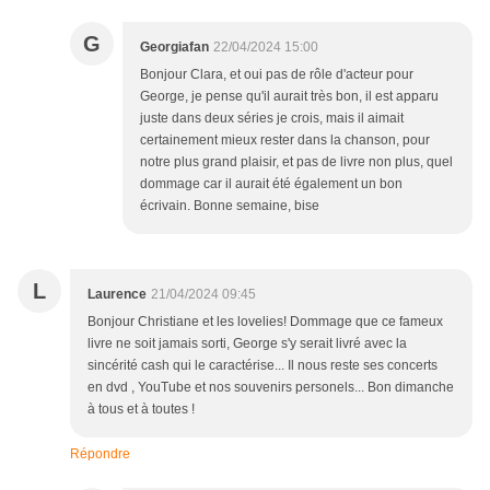
G
Georgiafan
22/04/2024 15:00
Bonjour Clara, et oui pas de rôle d'acteur pour
George, je pense qu'il aurait très bon, il est apparu
juste dans deux séries je crois, mais il aimait
certainement mieux rester dans la chanson, pour
notre plus grand plaisir, et pas de livre non plus, quel
dommage car il aurait été également un bon
écrivain. Bonne semaine, bise
L
Laurence
21/04/2024 09:45
Bonjour Christiane et les lovelies! Dommage que ce fameux
livre ne soit jamais sorti, George s'y serait livré avec la
sincérité cash qui le caractérise... Il nous reste ses concerts
en dvd , YouTube et nos souvenirs personels... Bon dimanche
à tous et à toutes !
Répondre