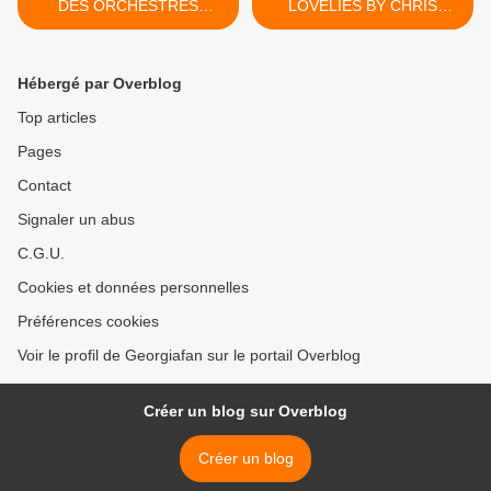
DES ORCHESTRES
LOVELIES BY CHRIS
SYMPHONIQUES QUI ONT
CUFFARO - THE GEORGE
RENDU HOMMAGE A
I KNEW TOUR FAITH 1988
GEORGE MICHAEL !!
!! >
Hébergé par Overblog
Top articles
Pages
Contact
Signaler un abus
C.G.U.
Cookies et données personnelles
Préférences cookies
Voir le profil de Georgiafan sur le portail Overblog
Créer un blog sur Overblog
Créer un blog