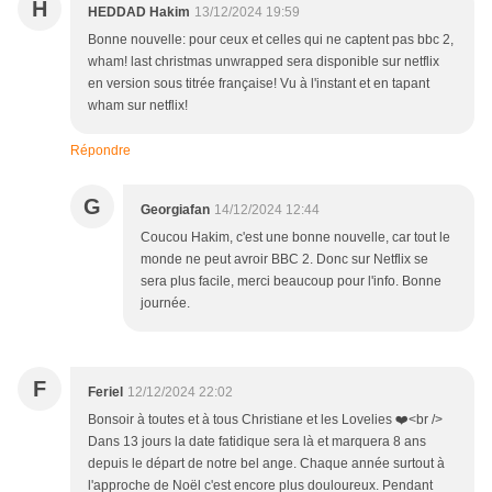
H
HEDDAD Hakim
13/12/2024 19:59
Bonne nouvelle: pour ceux et celles qui ne captent pas bbc 2,
wham! last christmas unwrapped sera disponible sur netflix
en version sous titrée française! Vu à l'instant et en tapant
wham sur netflix!
Répondre
G
Georgiafan
14/12/2024 12:44
Coucou Hakim, c'est une bonne nouvelle, car tout le
monde ne peut avroir BBC 2. Donc sur Netflix se
sera plus facile, merci beaucoup pour l'info. Bonne
journée.
F
Feriel
12/12/2024 22:02
Bonsoir à toutes et à tous Christiane et les Lovelies ❤️<br />
Dans 13 jours la date fatidique sera là et marquera 8 ans
depuis le départ de notre bel ange. Chaque année surtout à
l'approche de Noël c'est encore plus douloureux. Pendant