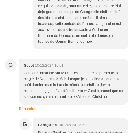
maison, les travaux consitait a agrandir, enfin, c'est
ce qui avait été dit, pourtant cette jolie demeure était
déjà grande, du temps de George elle était illuminé,
des étoiles scintillaient aux fenêtres il aimait
beaucoup cette période de l'année. Un grand merci
aux lovelies de mettre un sapin à Goring en
l'honneur de George et un mot a été dépiosé à
l'église de Goring. Bonne journée
G
Guyot
10/12/2024 16:51
Coucou Christiane <br /> Oui c'est bien que se perpétue la
magie de Noël, <br /> Mais lorsque je suis allée a Londres en
août dernier toute la façade même le portail de devant la
maison de higtgate était démoli ...<br /> C'est étonnant que ce
soit comme ça maintenant. <br /> A bientôt Christine
Répondre
G
Georgiafan
10/12/2024 18:31
Bonsoir Christine, oui, très bien de voir que la magie