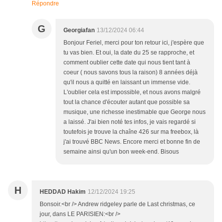
Répondre
G
Georgiafan
13/12/2024 06:44
Bonjour Feriel, merci pour ton retour ici, j'espère que
tu vas bien. Et oui, la date du 25 se rapproche, et
comment oublier cette date qui nous tient tant à
coeur ( nous savons tous la raison) 8 années déjà
qu'il nous a quitté en laissant un immense vide.
L'oublier cela est impossible, et nous avons malgré
tout la chance d'écouter autant que possible sa
musique, une richesse inestimable que George nous
a laissé. J'ai bien noté tes infos, je vais regardé si
toutefois je trouve la chaîne 426 sur ma freebox, là
j'ai trouvé BBC News. Encore merci et bonne fin de
semaine ainsi qu'un bon week-end. Bisous
H
HEDDAD Hakim
12/12/2024 19:25
Bonsoir.<br /> Andrew ridgeley parle de Last christmas, ce
jour, dans LE PARISIEN:<br />