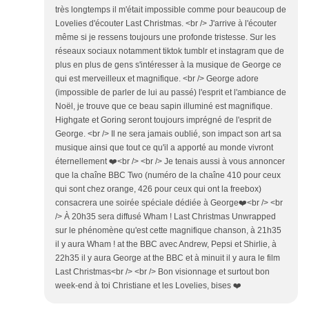
très longtemps il m'était impossible comme pour beaucoup de
Lovelies d'écouter Last Christmas. <br /> J'arrive à l'écouter
même si je ressens toujours une profonde tristesse. Sur les
réseaux sociaux notamment tiktok tumblr et instagram que de
plus en plus de gens s'intéresser à la musique de George ce
qui est merveilleux et magnifique. <br /> George adore
(impossible de parler de lui au passé) l'esprit et l'ambiance de
Noël, je trouve que ce beau sapin illuminé est magnifique.
Highgate et Goring seront toujours imprégné de l'esprit de
George. <br /> Il ne sera jamais oublié, son impact son art sa
musique ainsi que tout ce qu'il a apporté au monde vivront
éternellement ❤️<br /> <br /> Je tenais aussi à vous annoncer
que la chaîne BBC Two (numéro de la chaîne 410 pour ceux
qui sont chez orange, 426 pour ceux qui ont la freebox)
consacrera une soirée spéciale dédiée à George❤️<br /> <br
/> À 20h35 sera diffusé Wham ! Last Christmas Unwrapped
sur le phénomène qu'est cette magnifique chanson, à 21h35
il y aura Wham ! at the BBC avec Andrew, Pepsi et Shirlie, à
22h35 il y aura George at the BBC et à minuit il y aura le film
Last Christmas<br /> <br /> Bon visionnage et surtout bon
week-end à toi Christiane et les Lovelies, bises ❤️