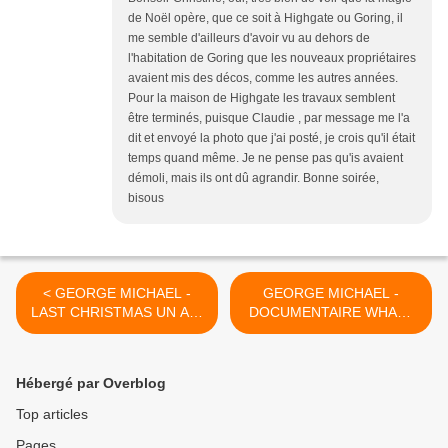
de Noël opère, que ce soit à Highgate ou Goring, il
me semble d'ailleurs d'avoir vu au dehors de
l'habitation de Goring que les nouveaux propriétaires
avaient mis des décos, comme les autres années.
Pour la maison de Highgate les travaux semblent
être terminés, puisque Claudie , par message me l'a
dit et envoyé la photo que j'ai posté, je crois qu'il était
temps quand même. Je ne pense pas qu'is avaient
démoli, mais ils ont dû agrandir. Bonne soirée,
bisous
< GEORGE MICHAEL -
GEORGE MICHAEL -
LAST CHRISTMAS UN AIR
DOCUMENTAIRE WHAM!
QUI RESONNE ENCORE
UNWRAPPED LAST
40 ANS PLUS TARD A
CHRISTMAS ! >
SAAS FEE !!
Hébergé par Overblog
Top articles
Pages