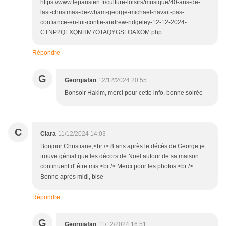
https://www.leparisien.fr/culture-loisirs/musique/40-ans-de-
last-christmas-de-wham-george-michael-navait-pas-
confiance-en-lui-confie-andrew-ridgeley-12-12-2024-
CTNP2QEXQNHM7OTAQYGSFOAXOM.php
Répondre
G
Georgiafan
12/12/2024 20:55
Bonsoir Hakim, merci pour cette info, bonne soirée
C
Clara
11/12/2024 14:03
Bonjour Christiane,<br /> 8 ans après le décès de George je
trouve génial que les décors de Noël autour de sa maison
continuent d' être mis.<br /> Merci pour les photos.<br />
Bonne après midi, bise
Répondre
G
Georgiafan
11/12/2024 16:51