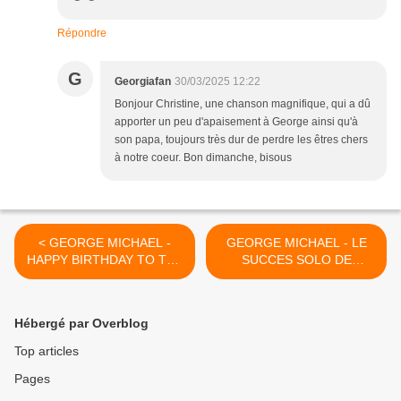
Répondre
G
Georgiafan
30/03/2025 12:22
Bonjour Christine, une chanson magnifique, qui a dû
apporter un peu d'apaisement à George ainsi qu'à
son papa, toujours très dur de perdre les êtres chers
à notre coeur. Bon dimanche, bisous
< GEORGE MICHAEL -
GEORGE MICHAEL - LE
HAPPY BIRTHDAY TO THE
SUCCES SOLO DE
BLOG GEORGE MICHAEL
GEORGE MICHAEL ENTRE
MY FRIEND - 16 YEARS !!
DANS LE TOP 10 !! >
Hébergé par Overblog
Top articles
Pages