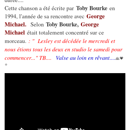
Toby Bourke
Cette chanson a été écrite par
en
George
1994, l'année de sa rencontre avec
Michael.
Toby Bourke,
George
Selon
Michael
était totalement concentré sur ce
morceau.
: " Lesley est décédée le mercredi et
nous étions tous les deux en studio le samedi pour
commencer..." TB....
Valse au loin en rêvant....
🙏💗
⭐