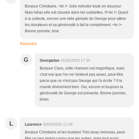
Bonjour Christiane, <br /> Jolie mélodie toute en douceur.
Mais hélas elle est classée dans les oubliettes. !!!<br /> Quant
à la collecte, encore une idée géniale de George pour attirer
les donateurs et sa générosité à fait le complément. <br />
Bonne journée, bise
Répondre
G
Georgiafan
31/03/2025 17:35
Bonjour Clara, cette chanson est magnifique, mais
c'est vrai que l'on ne l'entend pas assez, peut-être
parce que ce n'est pas George qui l'a écrite ? Il la
chante divinement bien. Oui, encore et toujours la
générosité de George est présente. Bonne journée,
bises
L
Laurence
30/03/2025 21:58
Bonjour Christiane et les lovelies! Très beau morceau, peut-
être un peu moins connu que les autres, mais tout aussi