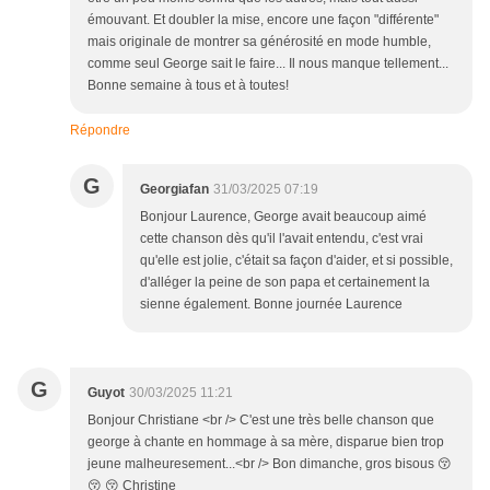
émouvant. Et doubler la mise, encore une façon "différente"
mais originale de montrer sa générosité en mode humble,
comme seul George sait le faire... Il nous manque tellement...
Bonne semaine à tous et à toutes!
Répondre
G
Georgiafan
31/03/2025 07:19
Bonjour Laurence, George avait beaucoup aimé
cette chanson dès qu'il l'avait entendu, c'est vrai
qu'elle est jolie, c'était sa façon d'aider, et si possible,
d'alléger la peine de son papa et certainement la
sienne également. Bonne journée Laurence
G
Guyot
30/03/2025 11:21
Bonjour Christiane <br /> C'est une très belle chanson que
george à chante en hommage à sa mère, disparue bien trop
jeune malheuresement...<br /> Bon dimanche, gros bisous 😚
😚 😚 Christine