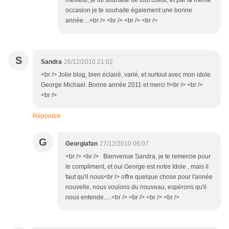
meilleur, je lui souhaite de tout coeur, et par la même
occasion je te souhaite également une bonne
année....<br /> <br /> <br /> <br />
S
Sandra
26/12/2010 21:02
<br /> Jolie blog, bien éclairé, varié, et surtout avec mon idole
George Michael. Bonne année 2011 et merci !!<br /> <br />
<br />
Répondre
G
Georgiafan
27/12/2010 06:07
<br /> <br /> Bienvenue Sandra, je te remercie pour
le compliment, et oui George est notre Idole , mais il
faut qu'il nous<br /> offre quelque chose pour l'année
nouvelle, nous voulons du nouveau, espérons qu'il
nous entende.....<br /> <br /> <br /> <br />