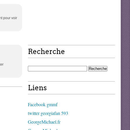
t pour voir
Recherche
ter
Liens
Facebook gmmf
twitter georgiafan 593
GeorgeMichael.fr