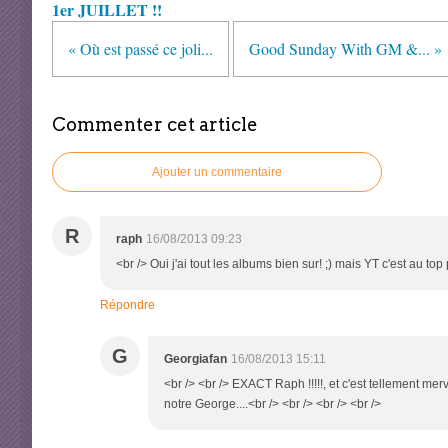
1er JUILLET !!
« Où est passé ce joli...
Good Sunday With GM &... »
Commenter cet article
Ajouter un commentaire
R
raph
16/08/2013 09:23
<br /> Oui j'ai tout les albums bien sur! ;) mais YT c'est au t
Répondre
G
Georgiafan
16/08/2013 15:11
<br /> <br /> EXACT Raph !!!!!, et c'est tellement mer
notre George....<br /> <br /> <br /> <br />