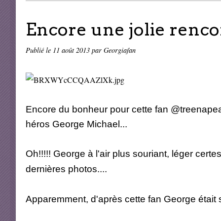
Encore une jolie renco
Publié le
11 août 2013
par Georgiafan
Encore du bonheur pour cette fan @treenapeate
héros George Michael...
Oh!!!!! George à l'air plus souriant, léger cert
dernières photos....
Apparemment, d'après cette fan George était sort