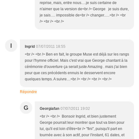
reprise, mais, entre nous.....je suis certaine de
n'aimer que la version de<br /> George je suis dure,
je sais..... impossible de<br /> changer......<br /> <br
/> <br /> <br />
I
Ingrid
07/07/2011 18:55
<br /> <br /> Ben en fait, le groupe Muse est déjà sur les rangs
pour l'hymne officiel. Mais c'est vrai que George chantant à la
cérémonie d'ouverture ça serait juste Amazing . mais j'ai bien
peur que ces précédents ennuis le desservent encore
quelques temps. A suivre....<br /> <br /> <br /> <br />
Répondre
G
Georgiafan
07/07/2011 19:02
<br /> <br /> Bonsoir Ingrid, et bien justement
George pourrait leur montrer que tout va bien pour
lui, qu'il est loin d'être<br /> "fini", puisqu'il part en
tournée avec à son actif, pour l'instant, 61 dates, et