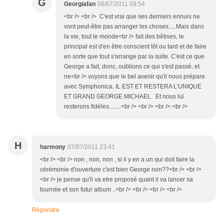
G
Georgiafan
08/07/2011 09:54
<br /> <br /> C'est vrai que ses derniers ennuis ne
vont peut-être pas arranger les choses.....Mais dans
la vie, tout le monde<br /> fait des bêtises, le
principal est d'en être conscient tôt ou tard et de faire
en sorte que tout s'arrange par la suite. C'est ce que
George a fait, donc, oublions ce qui s'est passé, et
ne<br /> voyons que le bel avenir qu'il nous prépare
avec Symphonica. IL EST ET RESTERA L'UNIQUE
ET GRAND GEORGE MICHAEL Et nous lui
resterons fidèles........<br /> <br /> <br /> <br />
H
harmony
07/07/2011 23:41
<br /> <br /> non , non, non , si il y en a un qui doit faire la
cérémonie d'ouverture c'est bien George non??<br /> <br />
<br /> je pense qu'il va etre proposé quant il va lancer sa
tournée et son futur album ..<br /> <br /> <br /> <br />
Répondre