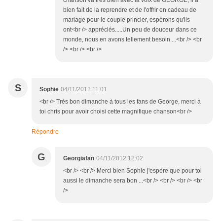
chanson va très bien avec la voix de GEORGE, il a
bien fait de la reprendre et de l'offrir en cadeau de
mariage pour le couple princier, espérons qu'ils
ont<br /> appréciés.....Un peu de douceur dans ce
monde, nous en avons tellement besoin....<br /> <br
/> <br /> <br />
S
Sophie
04/11/2012 11:01
<br /> Très bon dimanche à tous les fans de George, merci à
toi chris pour avoir choisi cette magnifique chanson<br />
Répondre
G
Georgiafan
04/11/2012 12:02
<br /> <br /> Merci bien Sophie j'espère que pour toi
aussi le dimanche sera bon ...<br /> <br /> <br /> <br
/>