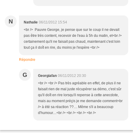
N
Nathalie
06/11/2012 15:54
<br /> Pauvre George, je pense que sur le coup il ne devait
pas être très content, recevoir de l'eau à 5h du matin, et<br />
certainement qu'il ne faisait pas chaud, maintenant c'est loin
tout ça il doît en rire, du moins je l'espère <br />
Répondre
G
Georgiafan
06/11/2012 20:30
<br /> <br /> Pas très agréable en effet, de plus il ne
faisait rien de mal juste récupérer sa démo, c'est sûr
qu'il doît en rire lorsqu'il repense à cette anecdote,
mais au moment préçis je me demande comment<br
/> à été sa réaction ??.... Même s'il a beaucoup
d'humour....<br /> <br /> <br /> <br />