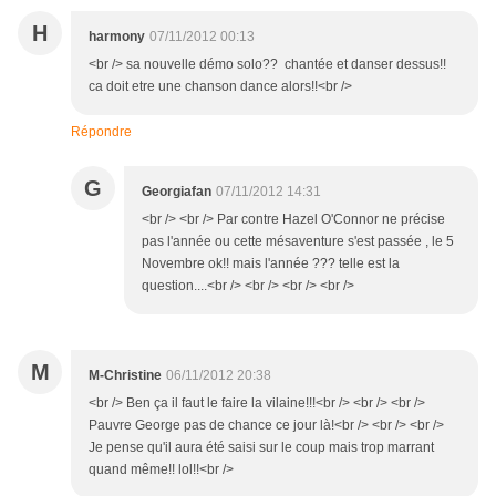
H
harmony
07/11/2012 00:13
<br /> sa nouvelle démo solo?? chantée et danser dessus!!
ca doit etre une chanson dance alors!!<br />
Répondre
G
Georgiafan
07/11/2012 14:31
<br /> <br /> Par contre Hazel O'Connor ne précise
pas l'année ou cette mésaventure s'est passée , le 5
Novembre ok!! mais l'année ??? telle est la
question....<br /> <br /> <br /> <br />
M
M-Christine
06/11/2012 20:38
<br /> Ben ça il faut le faire la vilaine!!!<br /> <br /> <br />
Pauvre George pas de chance ce jour là!<br /> <br /> <br />
Je pense qu'il aura été saisi sur le coup mais trop marrant
quand même!! lol!!<br />