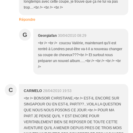
longtemps avec cette coupe, je trouve que ça ne lui va pas
trop....<br /> <br /> <br />
Répondre
G
Georgiafan
30/04/2010 08:29
<br /> <br /> coucou Valérie, maintenant qu'il est
rentré à Londres peut-être va-t-il a nouveau changer
sa coupe de cheveux???<br /> Et surtout nous
préparer un nouvel album......<br /> <br /> <br /> <br
/>
C
CARMELO
28/04/2010 19:53
<br /> BONSOIR CHRISTIANE,<br /> EST-IL ENCORE SUR
SINGAPOUR OU EN EST-IL PARTI??...VOILA LA QUESTION
QUE NOUS NOUS POSONS CE JOUR.<br /> POUR MA
PART JE PENSE QU'IL Y EST ENCORE POUR
VERITABLEMENT BIEN SE REPOSER DE TOUTE CETTE
AVENTURE QU'IL A MENER DEPUIS PRES DE TROIS MOIS