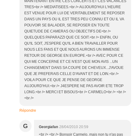
MAINTENANT ENTRE CES CONCERTS ET CES VACANCES
TRES<br /> MEDIATISEES.<br /> AUJOURD'HUI L'HEURE
EST VENUE POUR LUI DE VERITABLEMENT SE REPOSER
DANS UN PAYS OU IL EST TRES PEU CONNU ET OU IL VA
POUVOIR SE BALADER, SE REPOSER EN TOUTE
QUIETUDE DE CAMERAS OU OBJECTIFS DE<br />
QUELQUES PAPARAZZI QUE CE SOIT.<br /> ENFIN, OU
QU'IL SOIT, J'ESPERE QU'IL A BIEN TRAVAILLER POUR
NOUS LES FANS ET QUE NOUS AURONS UN IMMENSE
RETOUR DE GEORGE EN EUROPE.<br /> AVEC POUR CE
QUI ME CONCERNE ET CE N'EST QUE MON AVIS ...UN
CHANGEMENT DANS SA COUPE DE CHEVEUX...J'AVOUE
QUE JE PREFERAIS CELLE D'AVANT ET DE LOIN.<br />
VOILA POUR CE QUE JE PENSE DE GEORGE
AUJOURD'HUI.<br /> J4ESPERE NE PAS AVOIR ETE TROP
LONG.<br /> MERCI ET BISOUS<br /> CARMELO<br /> <br />
<br />
Répondre
G
Georgiafan
28/04/2010 20:59
<br /> <br /> Bonsoir Carmelo, mais non tu n'as pas