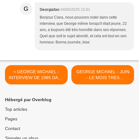
G
Georgiafan
04/06/2025 15:01
Bonjour Clara, nous pouvons noter dans cette
interview, que George même lorsqu'il était jeune, 22
ans, a toujours été très honnête dans ses réponses.
Quel que soit le sujet abordé, et cela est tout en son
honneur. Bonne journée, bise
< GEORGE MICHAEL -
GEORGE MICHAEL - JUIN
INTERVIEW DE 1985 DANS
- LE MOIS TRES
THE FACE !!
IMPORTANT POUR TOUS
LES FANS DE GEORGE
SPECIALEMENT LE 25 !! >
Hébergé par Overblog
Top articles
Pages
Contact
Signaler un abus